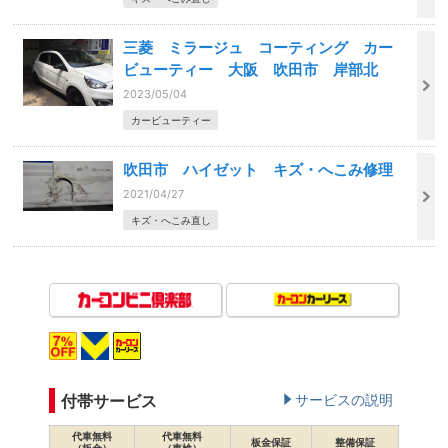
三菱 ミラージュ コーティング カー
ビューティー 大阪 吹田市 岸部北
2023/05/04
カービューティー
吹田市 ハイゼット キズ・へこみ修理
2021/04/27
キズ・へこみ直し
付帯サービス
サービスの説明
代車無料
代車無料
板金保証
整備保証
（板金）
（車検）