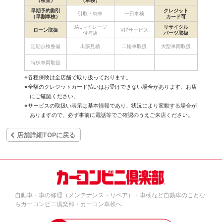
早期予約割引
クレジット
引取・納車
一日車検
（早割車検）
カード可
JALマイレージ
リサイクル
ローン取扱
VIPサービス
付与店
パーツ取扱
定期点検整備
出張見積
二輪車取扱
大型車両取扱
特殊車両取扱
※各種保険は全店舗で取り扱っております。
※全額のクレジットカード払いはお受けできない場合があります。お店
にご確認ください。
※サービスの取扱い表示は基本情報であり、状況により変動する場合が
ありますので、必ず事前に電話等でご確認のうえご来店ください。
店舗詳細TOPに戻る
自動車・車の修理（メンテナンス・リペア）・車検など自動車のことな
らカーコンビニ倶楽部・カーコン車検へ