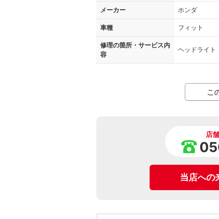
メーカー
ホンダ
車種
フィット
修理の箇所・
サービス内
ヘッドライト
容
こ
店
05
当店への