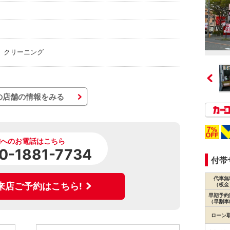
 クリーニング
の店舗の情報をみる
舗へのお電話はこちら
0-1881-7734
付帯
代車無
来店ご予約はこちら!
（板金
早期予約
（早割車
ローン