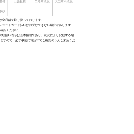
整備
出張見積
二輪車取扱
大型車両取扱
取扱
は全店舗で取り扱っております。
クレジットカード払いはお受けできない場合があります。
ご確認ください。
スの取扱い表示は基本情報であり、状況により変動する場
りますので、必ず事前に電話等でご確認のうえご来店くだ