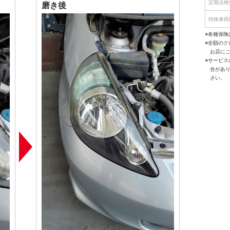
定期点検
磨き後
特殊車両
※各種保険
※全額の
お店に
※サービ
合があ
さい。