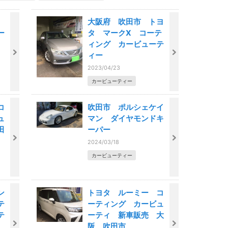
大阪府 吹田市 トヨ
ー
タ マークX コーテ
ィング カービューテ
ィー
2023/04/23
カービューティー
コ
吹田市 ポルシェケイ
ュ
マン ダイヤモンドキ
田
ーパー
2024/03/18
カービューティー
ン
トヨタ ルーミー コ
テ
ーティング カービュ
テ
ーティ 新車販売 大
阪 吹田市