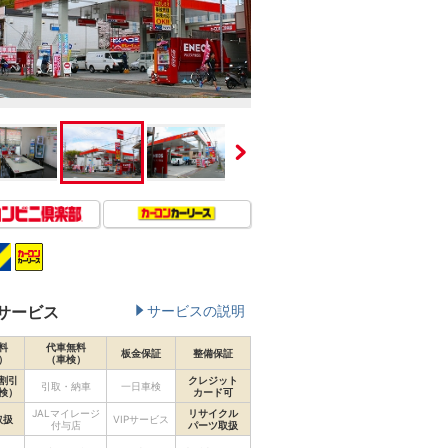
サービス
サービスの説明
料
代車無料
板金保証
整備保証
）
（車検）
割引
クレジット
引取・納車
一日車検
検）
カード可
JALマイレージ
リサイクル
取扱
VIPサービス
付与店
パーツ取扱