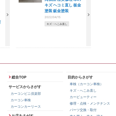
キズ ヘコミ直し 板金
塗装 鈑金塗装
2022/04/15
河
キズ・へこみ直し
総合TOP
目的からさがす
車検（カーコン車検）
サービスからさがす
キズ・へこみ直し
カーコンビニ倶楽部
カービューティー
カーコン車検
修理・点検・メンテナンス
カーコンカーリース
パーツ交換・取付
お店をさがす