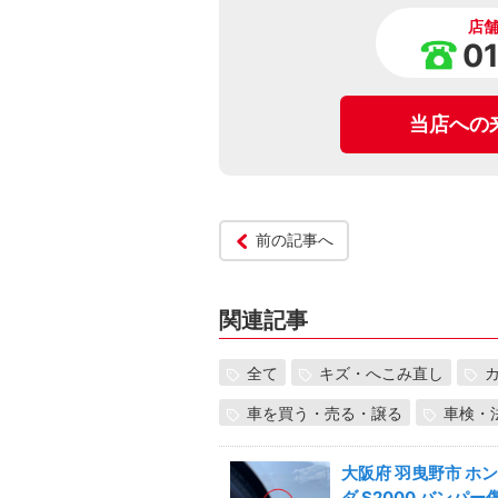
店
0
当店への
前の記事へ
関連記事
全て
キズ・へこみ直し
車を買う・売る・譲る
車検・
大阪府 羽曳野市 ホン
ダ S2000 バンパー