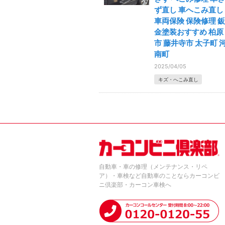
ず直し 車へこみ直し
車両保険 保険修理 鈑
金塗装おすすめ 柏原
市 藤井寺市 太子町 
南町
2025/04/05
キズ・へこみ直し
自動車・車の修理（メンテナンス・リペ
ア）・車検など自動車のことならカーコンビ
ニ倶楽部・カーコン車検へ