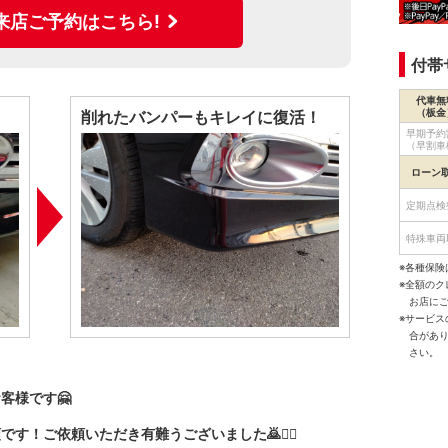
来店ご予約はこちら!
付帯
代車無
（板金
削れたバンパーもキレイに復活！
早期予約
（早割車
ローン
定期点検
特殊車両
※各種保険
※全額の
お店に
※サービ
合があ
さい。
客様です🤗
！ご依頼いただき有難うございました🙇🙇‍♀️