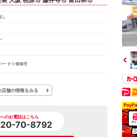
塗装 大阪 柏原市 藤井寺市 富田林市
直し
ン
パー すり傷修理
の店舗の情報をみる
舗へのお電話はこちら
120-70-8792