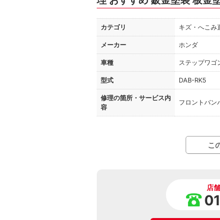
理 おすすめ 鈑金塗装 板金
カテゴリ
キズ・へこみ
メーカー
ホンダ
車種
ステップワゴ
型式
DAB-RK5
修理の箇所・
サービス内
フロントバン
容
こ
店
0