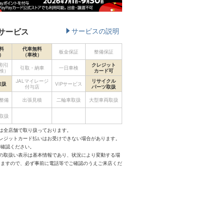
サービス
サービスの説明
料
代車無料
板金保証
整備保証
）
（車検）
割引
クレジット
引取・納車
一日車検
検）
カード可
JALマイレージ
リサイクル
取扱
VIPサービス
付与店
パーツ取扱
整備
出張見積
二輪車取扱
大型車両取扱
取扱
は全店舗で取り扱っております。
クレジットカード払いはお受けできない場合があります。
ご確認ください。
スの取扱い表示は基本情報であり、状況により変動する場
りますので、必ず事前に電話等でご確認のうえご来店くだ