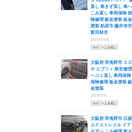
直し 車きず直し 車へ
こみ直し 車両保険 保
険修理 鈑金塗装 板金
塗装 柏原市 藤井寺市
富田林市
2026/07/03
キズ・へこみ直し
大阪府 羽曳野市 スズ
キ エブリィ 格安修理
ヘコミ直し 車両保険
保険修理 板金塗装 鈑
金塗装
2021/11/13
キズ・へこみ直し
大阪府 羽曳野市 日産
エクストレイル ドア
きず へこみ修理 車き