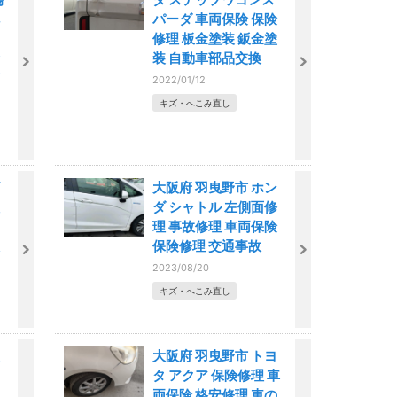
パーダ 車両保険 保険
修理 板金塗装 鈑金塗
装 自動車部品交換
2022/01/12
キズ・へこみ直し
大阪府 羽曳野市 ホン
ダ シャトル 左側面修
理 事故修理 車両保険
保険修理 交通事故
2023/08/20
キズ・へこみ直し
大阪府 羽曳野市 トヨ
タ アクア 保険修理 車
両保険 格安修理 車の