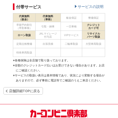
付帯サービス
サービスの説明
代車無料
代車無料
板金保証
整備保証
（板金）
（車検）
早期予約割引
クレジット
引取・納車
一日車検
（早割車検）
カード可
JALマイレージ
リサイクル
ローン取扱
VIPサービス
付与店
パーツ取扱
定期点検整備
出張見積
二輪車取扱
大型車両取扱
特殊車両取扱
※各種保険は全店舗で取り扱っております。
※全額のクレジットカード払いはお受けできない場合があります。お店
にご確認ください。
※サービスの取扱い表示は基本情報であり、状況により変動する場合が
ありますので、必ず事前に電話等でご確認のうえご来店ください。
店舗詳細TOPに戻る