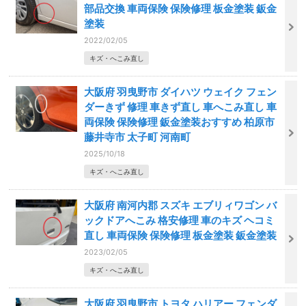
部品交換 車両保険 保険修理 板金塗装 鈑金
塗装
2022/02/05
キズ・へこみ直し
大阪府 羽曳野市 ダイハツ ウェイク フェン
ダーきず 修理 車きず直し 車へこみ直し 車
両保険 保険修理 鈑金塗装おすすめ 柏原市
藤井寺市 太子町 河南町
2025/10/18
キズ・へこみ直し
大阪府 南河内郡 スズキ エブリィワゴン バ
ックドアへこみ 格安修理 車のキズ ヘコミ
直し 車両保険 保険修理 板金塗装 鈑金塗装
2023/02/05
キズ・へこみ直し
大阪府 羽曳野市 トヨタ ハリアー フェンダ