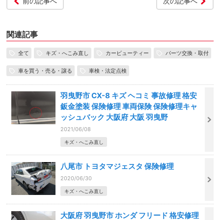
前の記事へ
次の記事へ
関連記事
全て
キズ・へこみ直し
カービューティー
パーツ交換・取付
車を買う・売る・譲る
車検・法定点検
羽曳野市 CX-8 キズ ヘコミ 事故修理 格安
鈑金塗装 保険修理 車両保険 保険修理キャ
ッシュバック 大阪府 大阪 羽曳野
2021/06/08
キズ・へこみ直し
八尾市 トヨタマジェスタ 保険修理
2020/06/30
キズ・へこみ直し
大阪府 羽曳野市 ホンダ フリード 格安修理