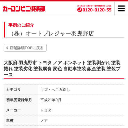
事例のご紹介
（株）オートプレジャー羽曳野店
店舗詳細TOPに戻る
大阪府 羽曳野市 トヨタ ノア ボンネット 塗装剥がれ 塗装
捲れ 塗装劣化 塗装腐食 変色 自動車塗装 鈑金塗装 塗装ブ
ース
カテゴリ
キズ・へこみ直し
初年度登録年月
平成21年9月
メーカー
トヨタ
車種
ノア