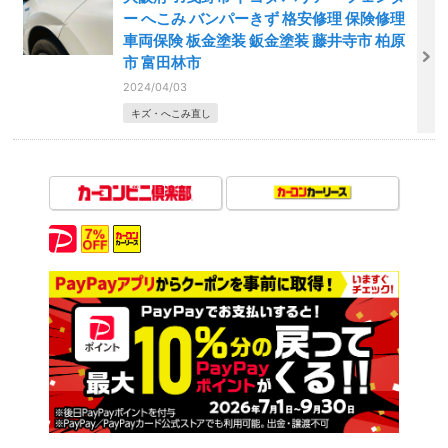
ー へこみ バンパーきず 格安修理 保険修理
車両保険 板金塗装 鈑金塗装 藤井寺市 柏原
市 富田林市
2024/04/03
キズ・へこみ直し