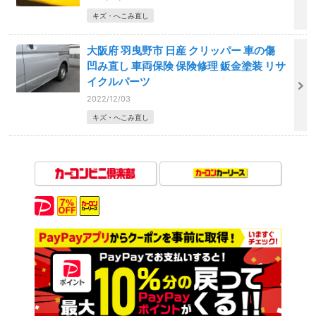
キズ・へこみ直し
大阪府 羽曳野市 日産 クリッパー 車の傷
凹み直し 車両保険 保険修理 鈑金塗装 リサ
イクルパーツ
2022/12/03
キズ・へこみ直し