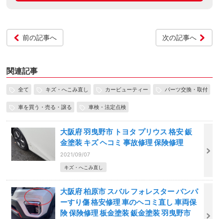
前の記事へ
次の記事へ
関連記事
全て
キズ・へこみ直し
カービューティー
パーツ交換・取付
車を買う・売る・譲る
車検・法定点検
大阪府 羽曳野市 トヨタ プリウス 格安 鈑
金塗装 キズ ヘコミ 事故修理 保険修理
2021/09/07
キズ・へこみ直し
大阪府 柏原市 スバル フォレスター バンパ
ーすり傷 格安修理 車のヘコミ直し 車両保
険 保険修理 板金塗装 鈑金塗装 羽曳野市