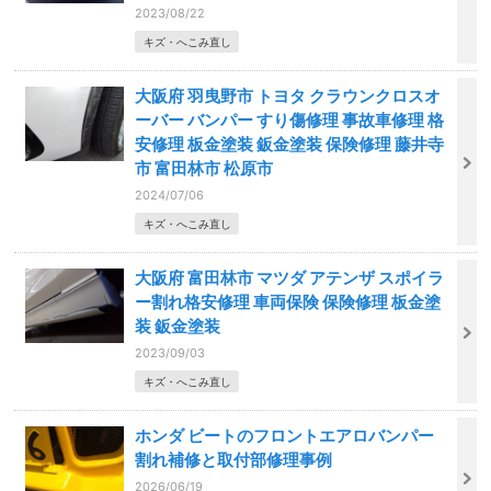
2023/08/22
キズ・へこみ直し
大阪府 羽曳野市 トヨタ クラウンクロスオ
ーバー バンパー すり傷修理 事故車修理 格
安修理 板金塗装 鈑金塗装 保険修理 藤井寺
市 富田林市 松原市
2024/07/06
キズ・へこみ直し
大阪府 富田林市 マツダ アテンザ スポイラ
ー割れ格安修理 車両保険 保険修理 板金塗
装 鈑金塗装
2023/09/03
キズ・へこみ直し
ホンダ ビートのフロントエアロバンパー
割れ補修と取付部修理事例
2026/06/19