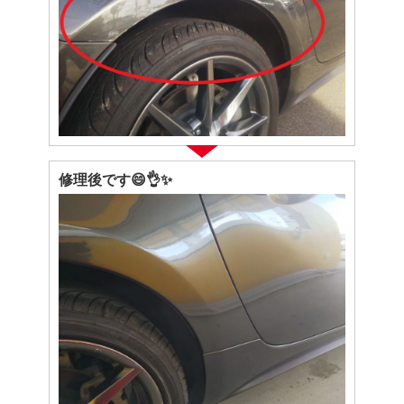
修理後です😄👌✨