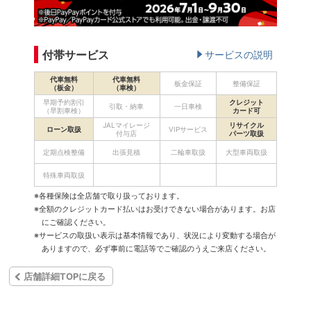
付帯サービス
サービスの説明
代車無料
代車無料
板金保証
整備保証
（板金）
（車検）
早期予約割引
クレジット
引取・納車
一日車検
（早割車検）
カード可
JALマイレージ
リサイクル
ローン取扱
VIPサービス
付与店
パーツ取扱
定期点検整備
出張見積
二輪車取扱
大型車両取扱
特殊車両取扱
※各種保険は全店舗で取り扱っております。
※全額のクレジットカード払いはお受けできない場合があります。お店
にご確認ください。
※サービスの取扱い表示は基本情報であり、状況により変動する場合が
ありますので、必ず事前に電話等でご確認のうえご来店ください。
店舗詳細TOPに戻る