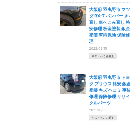
大阪府 羽曳野市 マツ
ダ RX-7 バンパー き
直し 車へこみ直し 格
安修理 板金塗装 鈑金
塗装 車両保険 保険修
理
2022/09/15
キズ・へこみ直し
大阪府 羽曳野市 トヨ
タ プリウス 格安 鈑
塗装 キズ ヘコミ 事
修理 保険修理 リサイ
クルパーツ
2021/10/06
キズ・へこみ直し