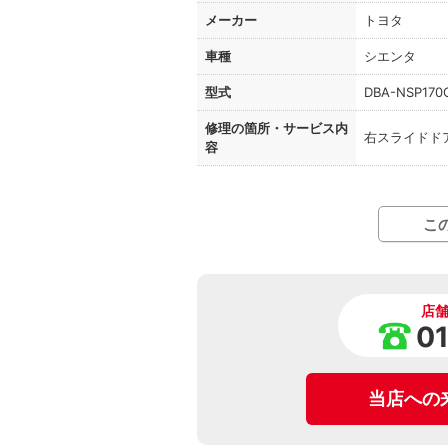
メーカー
トヨタ
車種
シエンタ
型式
DBA-NSP170
修理の箇所・
サービス内
右スライドド
容
こ
店
0
当店への