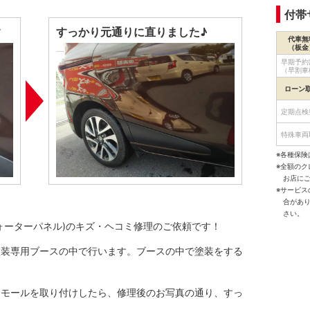
付帯
す
すっかり元通りに直りました♪
代車無
（板金
早期予約
（早割車
ローン
定期点検
特殊車両
※各種保険
※全額の
お店に
※サービ
合があ
さい。
ォーターパネル)のキズ・ヘコミ修理のご依頼です！
塗装専用ブースの中で行います。ブースの中で塗装をする
！
ーモールを取り付けしたら、修理後のお写真の通り、すっ