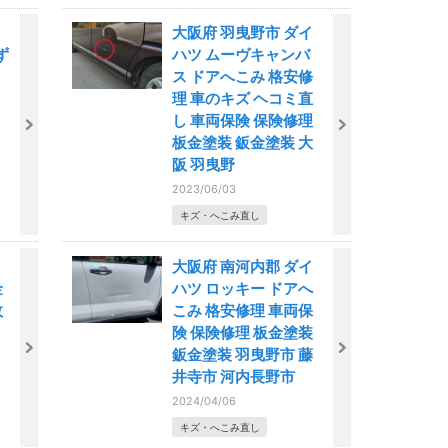
大阪府 羽曳野市 ダイ
ず
ハツ ムーヴキャンバ
ス ドアへこみ 格安修
理 車のキズ ヘコミ直
し 車両保険 保険修理
板金塗装 鈑金塗装 大
阪 羽曳野
2023/06/03
キズ・へこみ直し
大阪府 南河内郡 ダイ
金
ハツ ロッキー ドアへ
故
こみ 格安修理 車両保
険 保険修理 板金塗装
鈑金塗装 羽曳野市 藤
井寺市 河内長野市
2024/04/06
キズ・へこみ直し