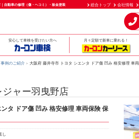
総合トップ
会社情報
市｜自動車の修理（傷・ヘコミ）・板金塗装
安心して車検を受けたい方へ
月々定額で新車に乗れる！
事例のご紹介
大阪府 藤井寺市 トヨタ シエンタ ドア傷 凹み 格安修理 車
レジャー羽曳野店
ンタ ドア傷 凹み 格安修理 車両保険 保
直し