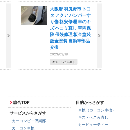
大阪府 羽曳野市 トヨ
タ アクア バンパーす
り傷 格安修理 車のキ
ズ ヘコミ直し 車両保
険 保険修理 板金塗装
鈑金塗装 自動車部品
交換
2023/03/18
キズ・へこみ直し
総合TOP
目的からさがす
車検（カーコン車検）
サービスからさがす
キズ・へこみ直し
カーコンビニ倶楽部
カービューティー
カーコン車検