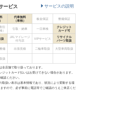
サービス
サービスの説明
料
代車無料
板金保証
整備保証
）
（車検）
割引
クレジット
引取・納車
一日車検
検）
カード可
JALマイレージ
リサイクル
取扱
VIPサービス
付与店
パーツ取扱
整備
出張見積
二輪車取扱
大型車両取扱
取扱
は全店舗で取り扱っております。
クレジットカード払いはお受けできない場合があります。
ご確認ください。
スの取扱い表示は基本情報であり、状況により変動する場
りますので、必ず事前に電話等でご確認のうえご来店くだ