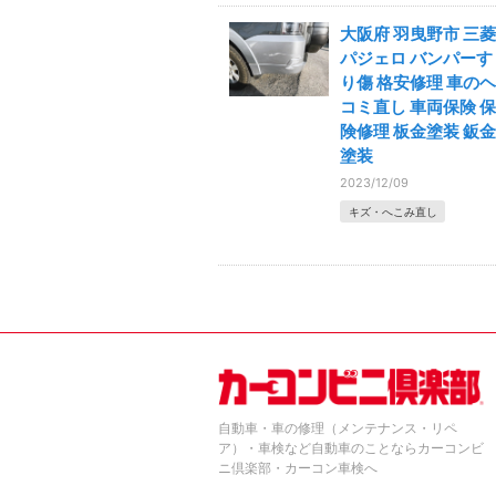
大阪府 羽曳野市 三菱
パジェロ バンパーす
り傷 格安修理 車のヘ
コミ直し 車両保険 保
険修理 板金塗装 鈑金
塗装
2023/12/09
キズ・へこみ直し
自動車・車の修理（メンテナンス・リペ
ア）・車検など自動車のことならカーコンビ
ニ倶楽部・カーコン車検へ