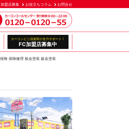
加盟店募集
お役立ちコラム
お問合せ
カーコンビニ倶楽部が全力サポート！
FC加盟店募集中
両保険 保険修理 板金塗装 鈑金塗装