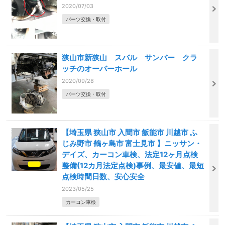
2020/07/03
パーツ交換・取付
狭山市新狭山 スバル サンバー クラ
ッチのオーバーホール
2020/09/28
パーツ交換・取付
【埼玉県 狭山市 入間市 飯能市 川越市 ふ
じみ野市 鶴ヶ島市 富士見市 】ニッサン・
デイズ、カーコン車検、法定12ヶ月点検
整備(12カ月法定点検)事例、最安値、最短
点検時間日数、安心安全
2023/05/25
カーコン車検