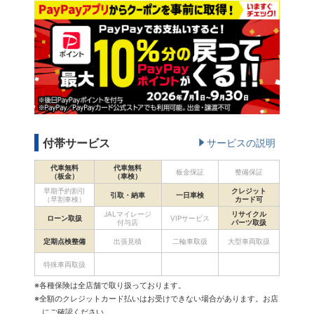
付帯サービス
サービスの説明
代車無料
代車無料
板金保証
整備保証
（板金）
（車検）
早期予約割引
クレジット
引取・納車
一日車検
（早割車検）
カード可
JALマイレージ
リサイクル
ローン取扱
VIPサービス
付与店
パーツ取扱
定期点検整備
出張見積
二輪車取扱
大型車両取扱
特殊車両取扱
※各種保険は全店舗で取り扱っております。
※全額のクレジットカード払いはお受けできない場合があります。お店
にご確認ください。