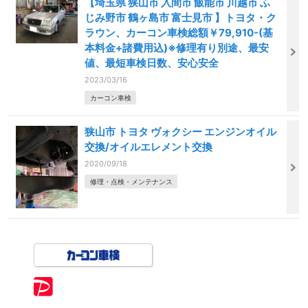
【埼玉県 狭山市 入間市 飯能市 川越市 ふ
じみ野市 鶴ヶ島市 富士見市 】トヨタ・ク
ラウン、カーコン車検総額￥79,910-(基
本料金+諸費用込)※修理有り別途、最安
値、最短車検日数、安心安全
2023/03/16
カーコン車検
狭山市 トヨタ ヴォクシー エンジンオイル
交換/オイルエレメント交換
2020/09/18
修理・点検・メンテナンス