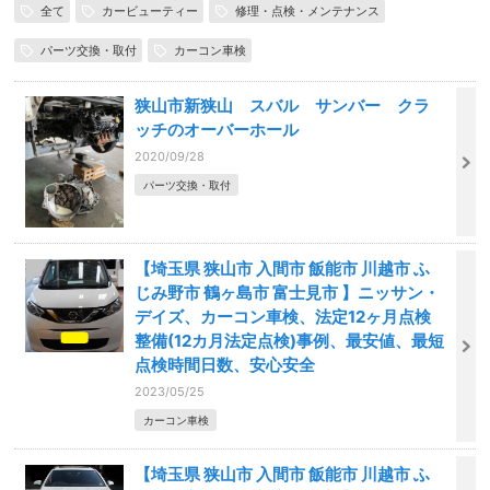
全て
カービューティー
修理・点検・メンテナンス
パーツ交換・取付
カーコン車検
狭山市新狭山 スバル サンバー クラ
ッチのオーバーホール
2020/09/28
パーツ交換・取付
【埼玉県 狭山市 入間市 飯能市 川越市 ふ
じみ野市 鶴ヶ島市 富士見市 】ニッサン・
デイズ、カーコン車検、法定12ヶ月点検
整備(12カ月法定点検)事例、最安値、最短
点検時間日数、安心安全
2023/05/25
カーコン車検
【埼玉県 狭山市 入間市 飯能市 川越市 ふ