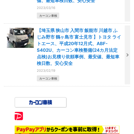
値、最短車検日数、安心安全
2023/03/16
カーコン車検
【埼玉県 狭山市 入間市 飯能市 川越市 ふ
じみ野市 鶴ヶ島市 富士見市 】トヨタ ライ
トエース、平成20年12月式、ABF-
S402U、カーコン車検整備(24カ月法定
点検)お見積り依頼事例、最安値、最短車
検日数、安心安全
2023/02/19
カーコン車検