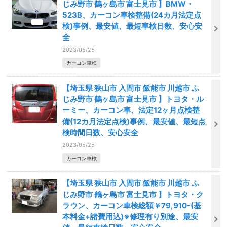
じみ野市 鶴ヶ島市 富士見市 】BMW・
523B、カーコン車検整備(24カ月法定点
検)事例、最安値、最短車検日数、安心安
全
2023/05/25
カーコン車検
【埼玉県 狭山市 入間市 飯能市 川越市 ふ
じみ野市 鶴ヶ島市 富士見市 】トヨタ・ル
ーミー、カーコン車、法定12ヶ月点検整
備(12カ月法定点検)事例、最安値、最短点
検時間日数、安心安全
2023/05/25
カーコン車検
【埼玉県 狭山市 入間市 飯能市 川越市 ふ
じみ野市 鶴ヶ島市 富士見市 】トヨタ・ク
ラウン、カーコン車検総額￥79,910-(基
本料金+諸費用込)※修理有り別途、最安