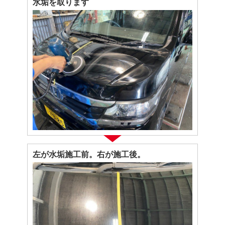
水垢を取ります
左が水垢施工前。右が施工後。