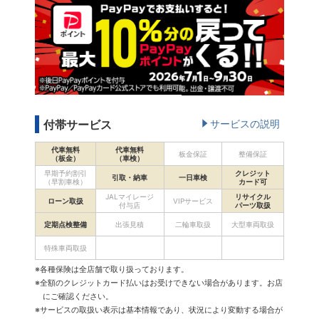
付帯サービス
サービスの説明
代車無料
代車無料
板金保証
整備保証
（板金）
（車検）
早期予約割引
クレジット
引取・納車
一日車検
（早割車検）
カード可
JALマイレージ
リサイクル
ローン取扱
VIPサービス
付与店
パーツ取扱
定期点検整備
出張見積
二輪車取扱
大型車両取扱
特殊車両取扱
※各種保険は全店舗で取り扱っております。
※全額のクレジットカード払いはお受けできない場合があります。お店
にご確認ください。
※サービスの取扱い表示は基本情報であり、状況により変動する場合が