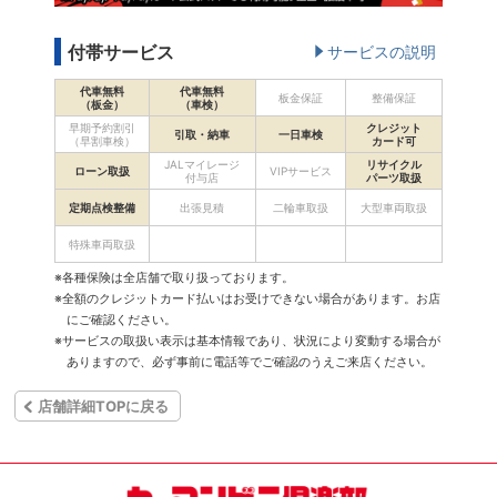
付帯サービス
サービスの説明
代車無料
代車無料
板金保証
整備保証
（板金）
（車検）
早期予約割引
クレジット
引取・納車
一日車検
（早割車検）
カード可
JALマイレージ
リサイクル
ローン取扱
VIPサービス
付与店
パーツ取扱
定期点検整備
出張見積
二輪車取扱
大型車両取扱
特殊車両取扱
※各種保険は全店舗で取り扱っております。
※全額のクレジットカード払いはお受けできない場合があります。お店
にご確認ください。
※サービスの取扱い表示は基本情報であり、状況により変動する場合が
ありますので、必ず事前に電話等でご確認のうえご来店ください。
店舗詳細TOPに戻る