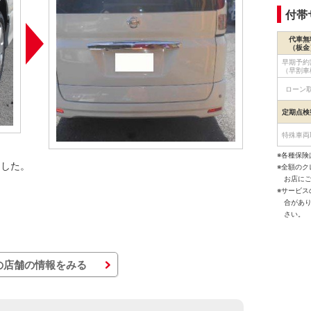
付帯
代車無
（板金
早期予約
（早割車
ローン
定期点検
特殊車両
※各種保険
ました。
※全額の
お店に
。
※サービ
合があ
さい。
の店舗の情報をみる