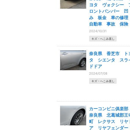
ヨタ ヴォクシー 
ロントバンパー 凹
み 板金 車の修
自動車 事故 保険
2024/10/31
キズ・へこみ直し
奈良県 香芝市 ト
タ シエンタ スラ
ドドア
2024/07/08
キズ・へこみ直し
カーコンビニ俱楽
奈良県 北葛城郡王
町 レクサス リヤ
ア リヤフェンダ