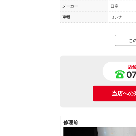
メーカー
日産
車種
セレナ
こ
店
0
当店への
修理前