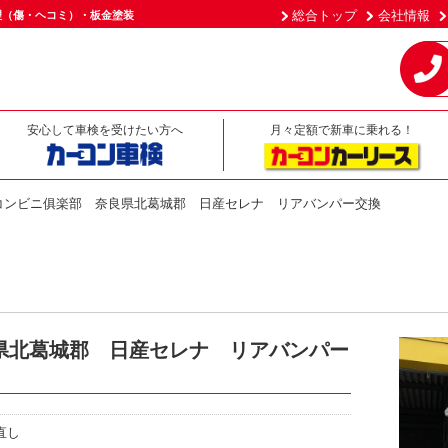
総合トップ
会社情報
理（傷・ヘコミ）・板金塗装
安心して車検を受けたい方へ
月々定額で新車に乗れる！
コンビニ俱楽部 奈良県北葛城郡 日産セレナ リアバンパー交換
県北葛城郡 日産セレナ リアバンパー
直し