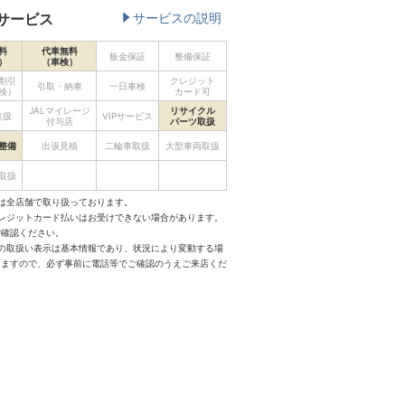
サービス
サービスの説明
料
代車無料
板金保証
整備保証
）
（車検）
割引
クレジット
引取・納車
一日車検
検）
カード可
JALマイレージ
リサイクル
取扱
VIPサービス
付与店
パーツ取扱
整備
出張見積
二輪車取扱
大型車両取扱
取扱
は全店舗で取り扱っております。
クレジットカード払いはお受けできない場合があります。
ご確認ください。
スの取扱い表示は基本情報であり、状況により変動する場
りますので、必ず事前に電話等でご確認のうえご来店くだ