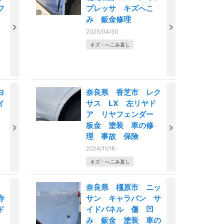
フ
プレッサ キズへこ
み 鈑金修理
理
2025/04/30
キズ・へこみ直し
ヨ
奈良県 香芝市 レク
イ
サス LX 左リヤド
ア リヤフェンダー
板金 塗装 車の修
理 事故 保険
2024/11/18
キズ・へこみ直し
部
奈良県 橿原市 ニッ
寺
サン キャラバン サ
ド
イドパネル 傷 凹
ー
み 鈑金 塗装 車の