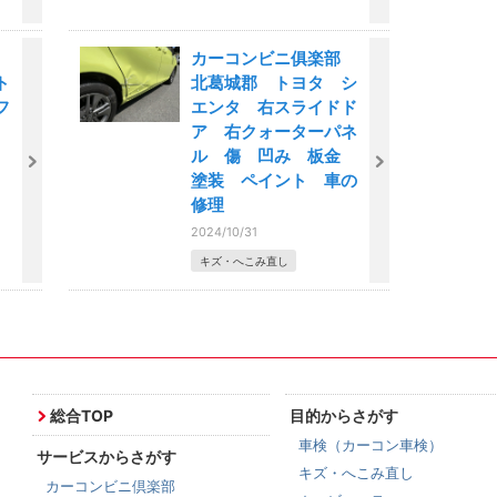
部
カーコンビニ俱楽部
ト
北葛城郡 トヨタ シ
フ
エンタ 右スライドド
ア 右クォーターパネ
理
ル 傷 凹み 板金
塗装 ペイント 車の
修理
2024/10/31
キズ・へこみ直し
総合TOP
目的からさがす
車検（カーコン車検）
サービスからさがす
キズ・へこみ直し
カーコンビニ倶楽部