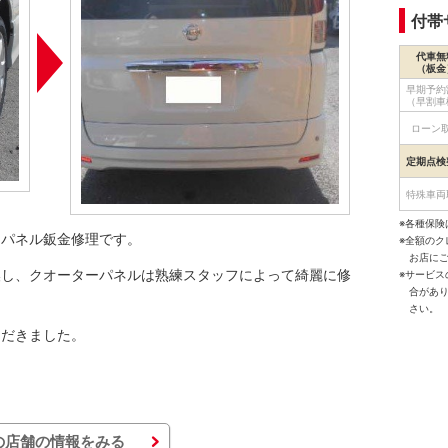
付帯
代車無
（板金
早期予約
（早割車
ローン
定期点検
特殊車両
※各種保険
ーパネル鈑金修理です。
※全額の
お店に
換し、クオーターパネルは熟練スタッフによって綺麗に修
※サービ
合があ
さい。
ただきました。
の店舗の情報をみる