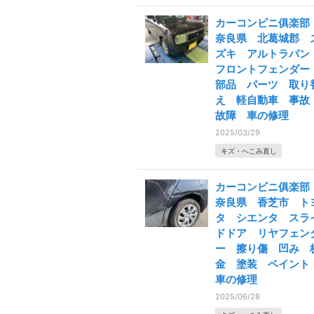
カーコンビニ俱楽
奈良県 北葛城郡 
ズキ アルトラパ
フロントフェンダ
部品 パーツ 取り
え 軽自動車 事
故障 車の修理
2025/03/29
キズ・へこみ直し
カーコンビニ俱楽
奈良県 香芝市 ト
タ シエンタ スラ
ドドア リヤフェン
ー 擦り傷 凹み 
金 塗装 ペイン
車の修理
2025/06/28