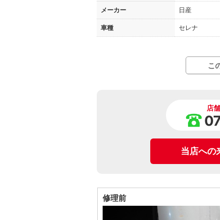
メーカー
日産
車種
セレナ
こ
店
0
当店への
修理前