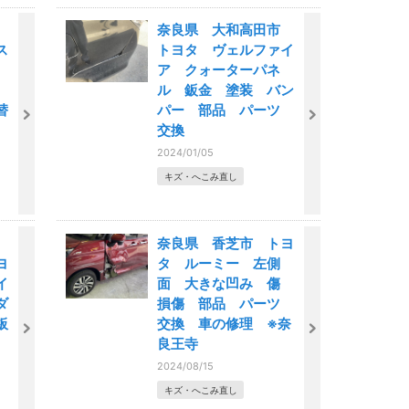
部
奈良県 大和高田市
ス
トヨタ ヴェルファイ
ン
ア クォーターパネ
ー
ル 鈑金 塗装 バン
替
パー 部品 パーツ
故
交換
2024/01/05
キズ・へこみ直し
部
奈良県 香芝市 トヨ
ヨ
タ ルーミー 左側
イ
面 大きな凹み 傷
ダ
損傷 部品 パーツ
板
交換 車の修理 ※奈
ト
良王寺
2024/08/15
キズ・へこみ直し