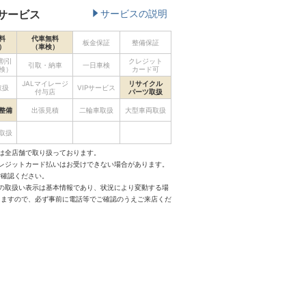
サービス
サービスの説明
料
代車無料
板金保証
整備保証
）
（車検）
割引
クレジット
引取・納車
一日車検
検）
カード可
JALマイレージ
リサイクル
取扱
VIPサービス
付与店
パーツ取扱
整備
出張見積
二輪車取扱
大型車両取扱
取扱
は全店舗で取り扱っております。
クレジットカード払いはお受けできない場合があります。
ご確認ください。
スの取扱い表示は基本情報であり、状況により変動する場
りますので、必ず事前に電話等でご確認のうえご来店くだ