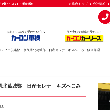
総合トップ
会社情報
理（傷・ヘコミ）・板金塗装
安心して車検を受けたい方へ
月々定額で新車に乗れる！
コンビニ俱楽部 奈良県北葛城郡 日産セレナ キズへこみ 鈑金修理
県北葛城郡 日産セレナ キズへこみ
直し