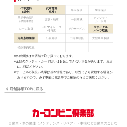
代車無料
代車無料
板金保証
整備保証
（板金）
（車検）
早期予約割引
クレジット
引取・納車
一日車検
（早割車検）
カード可
JALマイレージ
リサイクル
ローン取扱
VIPサービス
付与店
パーツ取扱
定期点検整備
出張見積
二輪車取扱
大型車両取扱
特殊車両取扱
※各種保険は全店舗で取り扱っております。
※全額のクレジットカード払いはお受けできない場合があります。お店
にご確認ください。
※サービスの取扱い表示は基本情報であり、状況により変動する場合が
ありますので、必ず事前に電話等でご確認のうえご来店ください。
店舗詳細TOPに戻る
自動車・車の修理（メンテナンス・リペア）・車検など自動車のことな