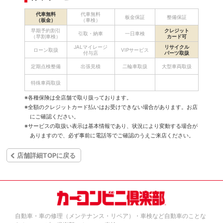
代車無料
代車無料
板金保証
整備保証
（板金）
（車検）
早期予約割引
クレジット
引取・納車
一日車検
（早割車検）
カード可
JALマイレージ
リサイクル
ローン取扱
VIPサービス
付与店
パーツ取扱
定期点検整備
出張見積
二輪車取扱
大型車両取扱
特殊車両取扱
※各種保険は全店舗で取り扱っております。
※全額のクレジットカード払いはお受けできない場合があります。お店
にご確認ください。
※サービスの取扱い表示は基本情報であり、状況により変動する場合が
ありますので、必ず事前に電話等でご確認のうえご来店ください。
店舗詳細TOPに戻る
自動車・車の修理（メンテナンス・リペア）・車検など自動車のことな