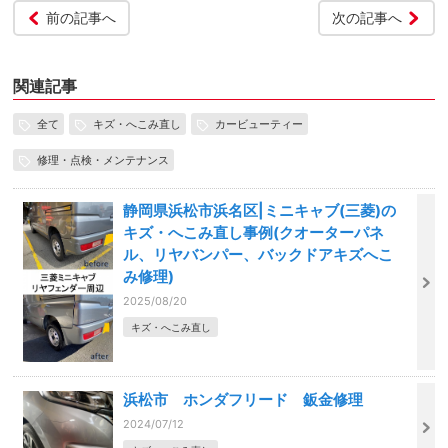
前の記事へ
次の記事へ
関連記事
全て
キズ・へこみ直し
カービューティー
修理・点検・メンテナンス
静岡県浜松市浜名区|ミニキャブ(三菱)の
キズ・へこみ直し事例(クオーターパネ
ル、リヤバンパー、バックドアキズへこ
み修理)
2025/08/20
キズ・へこみ直し
浜松市 ホンダフリード 鈑金修理
2024/07/12