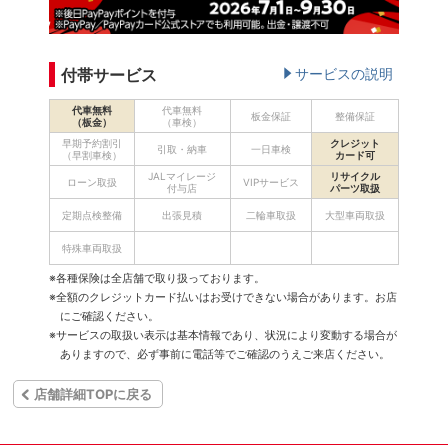
付帯サービス
サービスの説明
代車無料
代車無料
板金保証
整備保証
（板金）
（車検）
早期予約割引
クレジット
引取・納車
一日車検
（早割車検）
カード可
JALマイレージ
リサイクル
ローン取扱
VIPサービス
付与店
パーツ取扱
定期点検整備
出張見積
二輪車取扱
大型車両取扱
特殊車両取扱
※各種保険は全店舗で取り扱っております。
※全額のクレジットカード払いはお受けできない場合があります。お店
にご確認ください。
※サービスの取扱い表示は基本情報であり、状況により変動する場合が
ありますので、必ず事前に電話等でご確認のうえご来店ください。
店舗詳細TOPに戻る