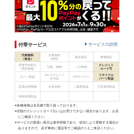
付帯サービス
サービスの説明
代車無料
代車無料
板金保証
整備保証
（板金）
（車検）
早期予約割引
クレジット
引取・納車
一日車検
（早割車検）
カード可
JALマイレージ
リサイクル
ローン取扱
VIPサービス
付与店
パーツ取扱
定期点検整備
出張見積
二輪車取扱
大型車両取扱
特殊車両取扱
※各種保険は全店舗で取り扱っております。
※全額のクレジットカード払いはお受けできない場合があります。お店
にご確認ください。
※サービスの取扱い表示は基本情報であり、状況により変動する場合が
ありますので、必ず事前に電話等でご確認のうえご来店ください。