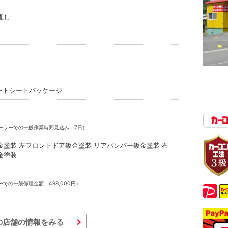
直し
レートシートパッケージ
ーラーでの一般作業時間見込み：7日）
金塗装 左フロントドア鈑金塗装 リアバンパー鈑金塗装 右
金塗装
での一般修理金額 498,000円）
の店舗の情報をみる