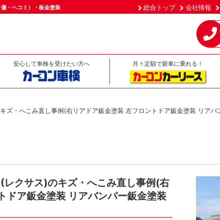
総合トップ
会社情報
（傷・ヘコミ）・板金塗装
安心して車検を受けたい方へ
月々定額で新車に乗れる！
ス)のキズ・へこみ直し事例(右リアドア鈑金塗装 左フロントドア鈑金塗装 リアバ
0(レクサス)のキズ・へこみ直し事例(右
トドア鈑金塗装 リアバンパー鈑金塗装