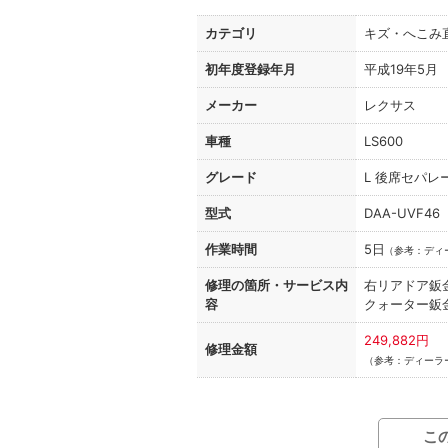
カテゴリ
キズ・へこみ
初年度登録年月
平成19年5月
メーカー
レクサス
車種
LS600
グレード
L 後席セパ
型式
DAA-UVF46
作業時間
5日
（
参考：ディ
修理の箇所・
サービス内
右リアドア鈑
容
クォーター鈑
249,882円
修理金額
（参考：ディーラー
こ