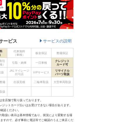
サービス
サービスの説明
料
代車無料
板金保証
整備保証
）
（車検）
割引
クレジット
引取・納車
一日車検
検）
カード可
JALマイレージ
リサイクル
取扱
VIPサービス
付与店
パーツ取扱
整備
出張見積
二輪車取扱
大型車両取扱
取扱
は全店舗で取り扱っております。
クレジットカード払いはお受けできない場合があります。
ご確認ください。
スの取扱い表示は基本情報であり、状況により変動する場
りますので、必ず事前に電話等でご確認のうえご来店くだ