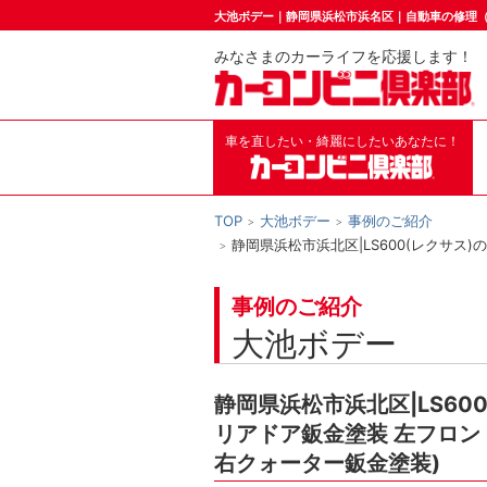
大池ボデー｜静岡県浜松市浜名区｜自動車の修理
みなさまのカーライフを応援します！
車を直したい・綺麗にしたいあなたに！
TOP
大池ボデー
事例のご紹介
静岡県浜松市浜北区|LS600(レクサ
事例のご紹介
大池ボデー
静岡県浜松市浜北区|LS60
リアドア鈑金塗装 左フロン
右クォーター鈑金塗装)