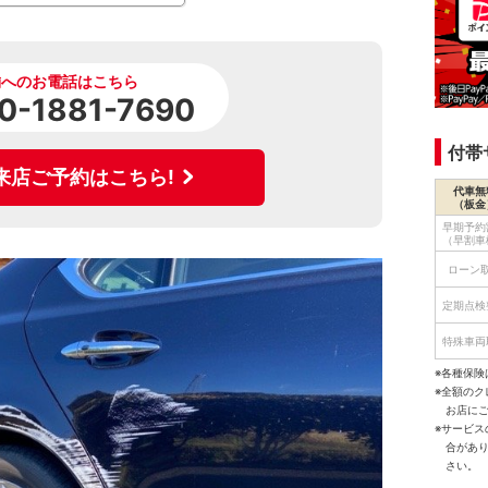
舗へのお電話はこちら
0-1881-7690
付帯
来店ご予約はこちら!
代車無
（板金
早期予約
（早割車
ローン
定期点検
特殊車両
※各種保険
※全額の
お店に
※サービ
合があ
さい。