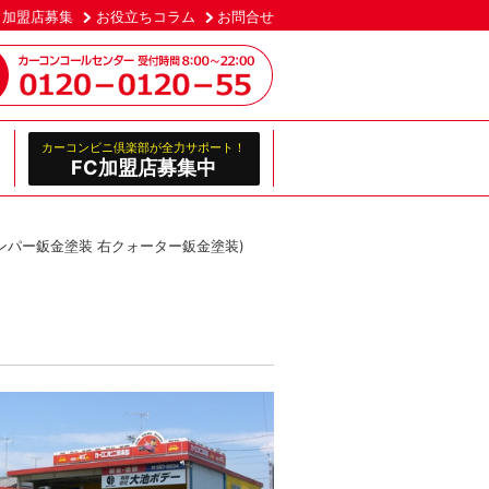
加盟店募集
お役立ちコラム
お問合せ
カーコンビニ倶楽部が全力サポート！
FC加盟店募集中
ンパー鈑金塗装 右クォーター鈑金塗装)