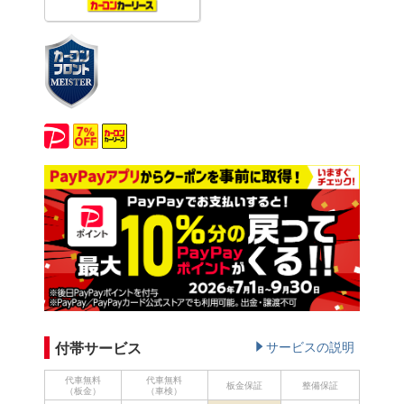
付帯サービス
サービスの説明
代車無料
代車無料
板金保証
整備保証
（板金）
（車検）