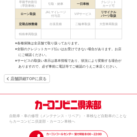
早期予約割引
クレジット
引取・納車
一日車検
（早割車検）
カード可
JALマイレージ
リサイクル
ローン取扱
VIPサービス
付与店
パーツ取扱
定期点検整備
出張見積
二輪車取扱
大型車両取扱
特殊車両取扱
※各種保険は全店舗で取り扱っております。
※全額のクレジットカード払いはお受けできない場合があります。お店
にご確認ください。
※サービスの取扱い表示は基本情報であり、状況により変動する場合が
ありますので、必ず事前に電話等でご確認のうえご来店ください。
店舗詳細TOPに戻る
自動車・車の修理（メンテナンス・リペア）・車検など自動車のことな
らカーコンビニ倶楽部・カーコン車検へ