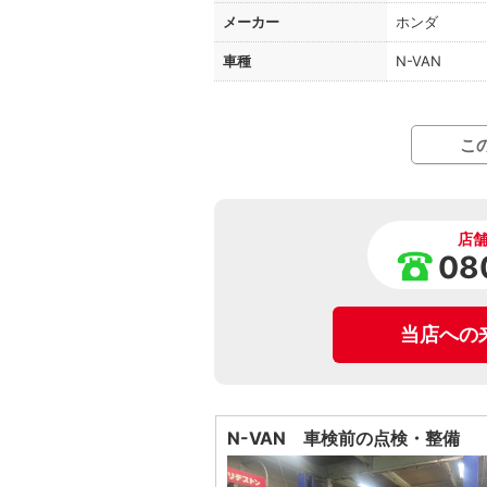
メーカー
ホンダ
車種
N-VAN
こ
店
08
当店への
N-VAN 車検前の点検・整備