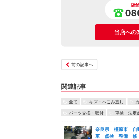
店
08
当店への
前の記事へ
関連記事
全て
キズ・へこみ直し
パーツ交換・取付
車検・法定
奈良県 橿原市 自
車 点検 整備 修