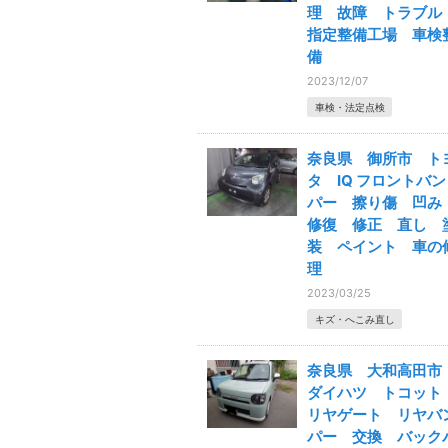
理 故障 トラブ
指定整備工場 車検
備
2023/12/07
車検・法定点検
奈良県 御所市 ト
タ IQ フロントバン
パー 擦り傷 凹
修復 修正 直し 
装 ペイント 車の
理
2023/03/25
キズ・へこみ直し
奈良県 大和高田
ダイハツ トコッ
リヤゲート リヤバ
パー 交換 バック