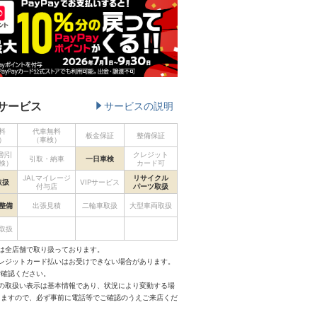
サービス
サービスの説明
料
代車無料
板金保証
整備保証
）
（車検）
割引
クレジット
引取・納車
一日車検
検）
カード可
JALマイレージ
リサイクル
取扱
VIPサービス
付与店
パーツ取扱
整備
出張見積
二輪車取扱
大型車両取扱
取扱
は全店舗で取り扱っております。
クレジットカード払いはお受けできない場合があります。
ご確認ください。
スの取扱い表示は基本情報であり、状況により変動する場
りますので、必ず事前に電話等でご確認のうえご来店くだ