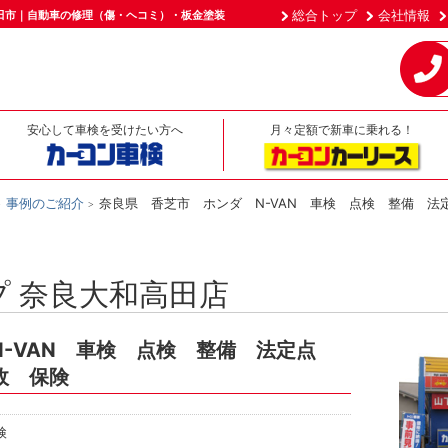
総合トップ
会社情報
田市｜自動車の修理（傷・ヘコミ）・板金塗装
安心して車検を受けたい方へ
月々定額で新車に乗れる！
事例のご紹介
奈良県 香芝市 ホンダ N-VAN 車検 点検 整備 
 奈良大和高田店
-VAN 車検 点検 整備 法定点
故 保険
検