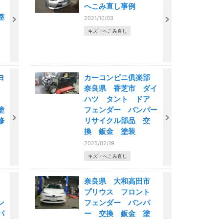
ル
へこみ直し事例
整
2021/10/03
キズ・へこみ直し
ヨ
カーコンビニ俱楽部
奈良県 香芝市 ダイ
み
ハツ タント ドア
塗
フェンダー バンパー
修
リサイクル部品 交
換 鈑金 塗装
2025/02/19
キズ・へこみ直し
市
奈良県 大和高田市
ト
プリウス フロント
ン
フェンダー バンパ
パ
ー 交換 鈑金 塗