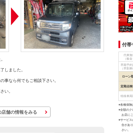
付帯
代車無
た。
（板金
早期予約
（早割車
完了しました。
ローン
車の事なら何でもご相談下さい。
定期点検
下さい。
特殊車両
※各種保険
※全額の
の店舗の情報をみる
お店に
※サービ
合があ
さい。