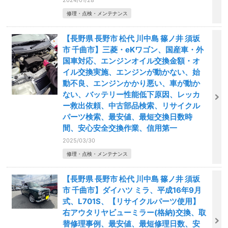
修理・点検・メンテナンス
【長野県 長野市 松代 川中島 篠ノ井 須坂
市 千曲市】三菱・eKワゴン、国産車・外
国車対応、エンジンオイル交換金額・オ
イル交換実施、エンジンが動かない、始
動不良、エンジンかかり悪い、車が動か
ない、バッテリー性能低下原因、レッカ
ー救出依頼、中古部品検索、リサイクル
パーツ検索、最安値、最短交換日数時
間、安心安全交換作業、信用第一
2025/03/30
修理・点検・メンテナンス
【長野県 長野市 松代 川中島 篠ノ井 須坂
市 千曲市】ダイハツ ミラ、平成16年9月
式、L701S、【リサイクルパーツ使用】
右アウタリヤビューミラー(格納)交換、取
替修理事例、最安値、最短修理日数、安