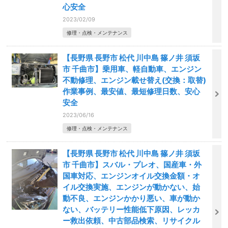
心安全
2023/02/09
修理・点検・メンテナンス
【長野県 長野市 松代 川中島 篠ノ井 須坂
市 千曲市】乗用車、軽自動車、エンジン
不動修理、エンジン載せ替え(交換：取替)
作業事例、最安値、最短修理日数、安心
安全
2023/06/16
修理・点検・メンテナンス
【長野県 長野市 松代 川中島 篠ノ井 須坂
市 千曲市】スバル・プレオ、国産車・外
国車対応、エンジンオイル交換金額・オ
イル交換実施、エンジンが動かない、始
動不良、エンジンかかり悪い、車が動か
ない、バッテリー性能低下原因、レッカ
ー救出依頼、中古部品検索、リサイクル