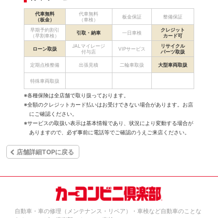
代車無料
代車無料
板金保証
整備保証
（板金）
（車検）
早期予約割引
クレジット
引取・納車
一日車検
（早割車検）
カード可
JALマイレージ
リサイクル
ローン取扱
VIPサービス
付与店
パーツ取扱
定期点検整備
出張見積
二輪車取扱
大型車両取扱
特殊車両取扱
※各種保険は全店舗で取り扱っております。
※全額のクレジットカード払いはお受けできない場合があります。お店
にご確認ください。
※サービスの取扱い表示は基本情報であり、状況により変動する場合が
ありますので、必ず事前に電話等でご確認のうえご来店ください。
店舗詳細TOPに戻る
自動車・車の修理（メンテナンス・リペア）・車検など自動車のことな