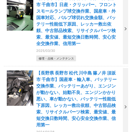
市 千曲市】日産・クリッパー、フロント
スモールランプ球交換作業、国産車・外
国車対応、バルブ球切れ交換金額、バッ
テリー性能低下原因、レッカー救出依
頼、中古部品検索、リサイクルパーツ検
索、最安値、最短交換日数時間、安心安
全交換作業、信用第一
2025/03/30
修理・点検・メンテナンス
【長野県 長野市 松代 川中島 篠ノ井 須坂
市 千曲市】国産車・輸入車、バッテリー
交換作業、バッテリーあがり、エンジン
が動かない、始動不良、エンジンかかり
悪い、車が動かない、バッテリー性能低
下原因、レッカー救出依頼、中古部品検
索、リサイクルパーツ検索、最安値、最
短交換日数時間、安心安全交換作業、信
用第一
2024/01/28