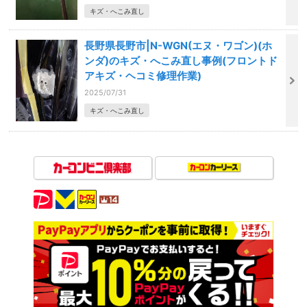
キズ・へこみ直し
長野県長野市|N-WGN(エヌ・ワゴン)(ホ
ンダ)のキズ・へこみ直し事例(フロントド
アキズ・ヘコミ修理作業)
2025/07/31
キズ・へこみ直し