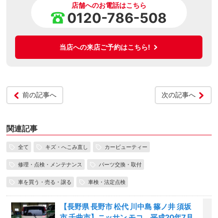
店舗へのお電話はこちら
0120-786-508
当店への来店ご予約はこちら!
前の記事へ
次の記事へ
関連記事
全て
キズ・へこみ直し
カービューティー
修理・点検・メンテナンス
パーツ交換・取付
車を買う・売る・譲る
車検・法定点検
【長野県 長野市 松代 川中島 篠ノ井 須坂
市 千曲市】ニッサン モコ、平成20年7月