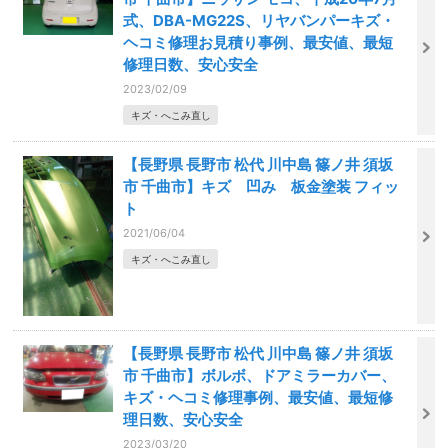
式、DBA-MG22S、リヤバンパーキズ・
ヘコミ修理お見積り事例、最安値、最短
修理日数、安心安全
2023/02/09
キズ・へこみ直し
【長野県 長野市 松代 川中島 篠ノ井 須坂
市 千曲市】キズ 凹み 板金塗装 フィッ
ト
2021/06/04
キズ・へこみ直し
【長野県 長野市 松代 川中島 篠ノ井 須坂
市 千曲市】ボルボ、ドアミラーカバー、
キズ・ヘコミ修理事例、最安値、最短修
理日数、安心安全
2023/03/20