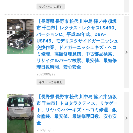
キズ・へこみ直し
【長野県 長野市 松代 川中島 篠ノ井 須坂
市 千曲市】レクサス・レクサスLS460、
バージョンC、平成28年式、DBA-
USF45、モデリスタサイドガーニッシュ
交換作業、ドアガーニッシュキズ・ヘコ
ミ修理、高額修理見積、中古部品検索、
リサイクルパーツ検索、最安値、最短修
理日数時間、安心安全
2023/09/29
キズ・へこみ直し
【長野県 長野市 松代 川中島 篠ノ井 須坂
市 千曲市】トヨタラクティス、リヤゲー
ト、リヤバンパーキズ・ヘコミ修理、鈑
金塗装、最安値、最短修理日数、安心安
全
2021/07/09