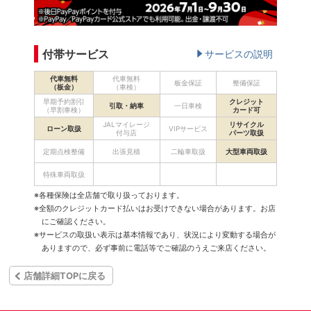
付帯サービス
サービスの説明
代車無料
代車無料
板金保証
整備保証
（板金）
（車検）
早期予約割引
クレジット
引取・納車
一日車検
（早割車検）
カード可
JALマイレージ
リサイクル
ローン取扱
VIPサービス
付与店
パーツ取扱
定期点検整備
出張見積
二輪車取扱
大型車両取扱
特殊車両取扱
※各種保険は全店舗で取り扱っております。
※全額のクレジットカード払いはお受けできない場合があります。お店
にご確認ください。
※サービスの取扱い表示は基本情報であり、状況により変動する場合が
ありますので、必ず事前に電話等でご確認のうえご来店ください。
店舗詳細TOPに戻る