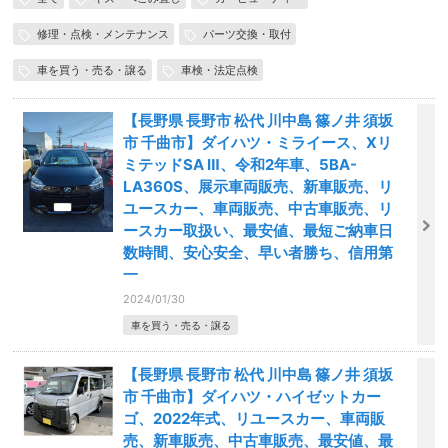
修理・点検・メンテナンス
パーツ交換・取付
車を買う・売る・譲る
車検・法定点検
【長野県 長野市 松代 川中島 篠ノ井 須坂
市 千曲市】ダイハツ・ミライース、Xリ
ミテッドSA Ⅲ、令和2年車、5BA-
LA360S、展示車両販売、新車販売、リ
ユースカー、車両販売、中古車販売、リ
ースカー取扱い、最安値、最短ご納車日
数時間、安心安全、早い者勝ち、信用第
一
2024/01/30
車を買う・売る・譲る
【長野県 長野市 松代 川中島 篠ノ井 須坂
市 千曲市】ダイハツ・ハイゼットカー
ゴ、2022年式、リユースカー、車両販
売、新車販売、中古車販売、最安値、最