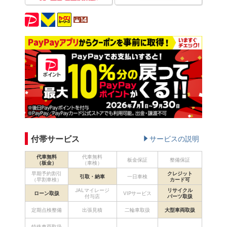
付帯サービス
サービスの説明
代車無料
代車無料
板金保証
整備保証
（板金）
（車検）
早期予約割引
クレジット
引取・納車
一日車検
（早割車検）
カード可
JALマイレージ
リサイクル
ローン取扱
VIPサービス
付与店
パーツ取扱
定期点検整備
出張見積
二輪車取扱
大型車両取扱
特殊車両取扱