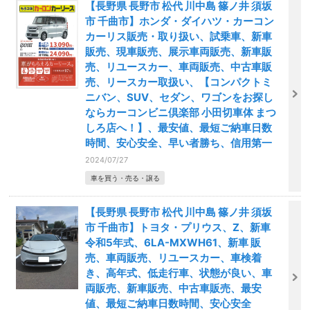
【長野県 長野市 松代 川中島 篠ノ井 須坂
市 千曲市】ホンダ・ダイハツ・カーコン
カーリス販売・取り扱い、試乗車、新車
販売、現車販売、展示車両販売、新車販
売、リユースカー、車両販売、中古車販
売、リースカー取扱い、【コンパクトミ
ニバン、SUV、セダン、ワゴンをお探し
ならカーコンビニ倶楽部 小田切車体 まつ
しろ店へ！】、最安値、最短ご納車日数
時間、安心安全、早い者勝ち、信用第一
2024/07/27
車を買う・売る・譲る
【長野県 長野市 松代 川中島 篠ノ井 須坂
市 千曲市】トヨタ・プリウス、Z、新車
令和5年式、6LA-MXWH61、新車 販
売、車両販売、リユースカー、車検着
き、高年式、低走行車、状態が良い、車
両販売、新車販売、中古車販売、最安
値、最短ご納車日数時間、安心安全