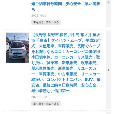
短ご納車日数時間、安心安全、早い者勝
ち
2023/11/30
車を買う・売る・譲る
【長野県 長野市 松代 川中島 篠ノ井 須坂
市 千曲市】ダイハツ・ムーブ、平成25年
式、未使用車、車両販売、長野でムーブ
をお探しならココ！カーコンビニ倶楽部
小田切車体、カーコンカーリス販売・取
り扱い、試乗車、新車販売、現車販売、
展示車両販売、新車販売、リユースカ
ー、車両販売、中古車販売、リースカー
取扱い、コンパクトミニバン、SUV、最
安値、最短ご納車日数時間、安心安全、
早い者勝ち、信用第一
2025/01/28
車を買う・売る・譲る