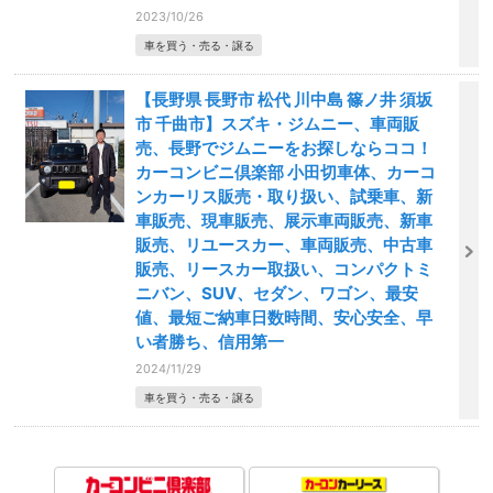
2023/10/26
車を買う・売る・譲る
【長野県 長野市 松代 川中島 篠ノ井 須坂
市 千曲市】スズキ・ジムニー、車両販
売、長野でジムニーをお探しならココ！
カーコンビニ倶楽部 小田切車体、カーコ
ンカーリス販売・取り扱い、試乗車、新
車販売、現車販売、展示車両販売、新車
販売、リユースカー、車両販売、中古車
販売、リースカー取扱い、コンパクトミ
ニバン、SUV、セダン、ワゴン、最安
値、最短ご納車日数時間、安心安全、早
い者勝ち、信用第一
2024/11/29
車を買う・売る・譲る