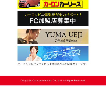
カーコンＣＭソングを歌う上地由真さんの関連サイトです。
Copyright Car Conveni Club Co., Ltd. All Rights Reserved.