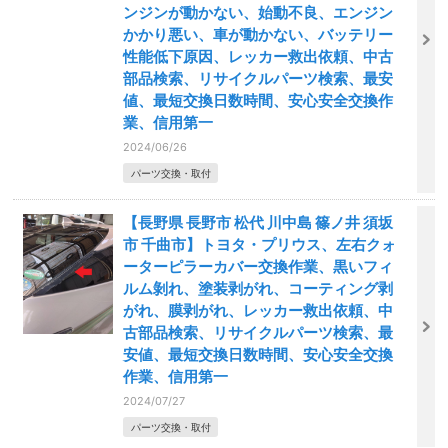
ンジンが動かない、始動不良、エンジン
かかり悪い、車が動かない、バッテリー
性能低下原因、レッカー救出依頼、中古
部品検索、リサイクルパーツ検索、最安
値、最短交換日数時間、安心安全交換作
業、信用第一
2024/06/26
パーツ交換・取付
【長野県 長野市 松代 川中島 篠ノ井 須坂
市 千曲市】トヨタ・プリウス、左右クォ
ーターピラーカバー交換作業、黒いフィ
ルム剝れ、塗装剥がれ、コーティング剥
がれ、膜剥がれ、レッカー救出依頼、中
古部品検索、リサイクルパーツ検索、最
安値、最短交換日数時間、安心安全交換
作業、信用第一
2024/07/27
パーツ交換・取付