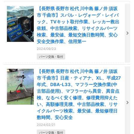
【長野県 長野市 松代 川中島 篠ノ井 須坂
市 千曲市】スバル・レヴォーグ・レイバ
ック、TVキット取付作業、レッカー救出
依頼、中古部品検索、リサイクルパーツ
検索、最安値、最短交換日数時間、安心
安全交換作業、信用第一
2024/09/23
パーツ交換・取付
【長野県 長野市 松代 川中島 篠ノ井 須坂
市 千曲市】日産・ティアナ、XL、平成27
年式、DBA-L33、マフラー交換作業(中
古部品使用)、マフラーから異音、異音点
検、なるべく安く修理、修理費用抑えた
い、高額修理見積、中古部品検索、リサ
イクルパーツ検索、最安値、最短修理日
数時間、安心安全
2024/02/21
パーツ交換・取付