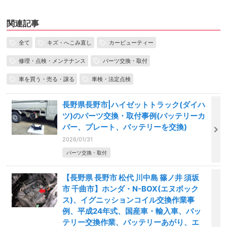
関連記事
全て
キズ・へこみ直し
カービューティー
修理・点検・メンテナンス
パーツ交換・取付
車を買う・売る・譲る
車検・法定点検
長野県長野市|ハイゼットトラック(ダイハ
ツ)のパーツ交換・取付事例(バッテリーカ
バー、プレート、バッテリーを交換)
2026/01/31
パーツ交換・取付
【長野県 長野市 松代 川中島 篠ノ井 須坂
市 千曲市】ホンダ・N-BOX(エヌボック
ス)、イグニッションコイル交換作業事
例、平成24年式、国産車・輸入車、バッ
テリー交換作業、バッテリーあがり、エ