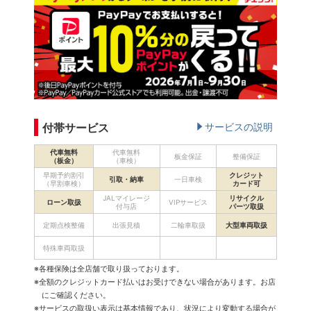
付帯サービス
サービスの説明
代車無料
代車無料
板金保証
整備保証
（板金）
（車検）
早期予約割引
クレジット
引取・納車
一日車検
（早割車検）
カード可
JALマイレージ
リサイクル
ローン取扱
VIPサービス
付与店
パーツ取扱
定期点検整備
出張見積
二輪車取扱
大型車両取扱
特殊車両取扱
※各種保険は全店舗で取り扱っております。
※全額のクレジットカード払いはお受けできない場合があります。お店
にご確認ください。
※サービスの取扱い表示は基本情報であり、状況により変動する場合が