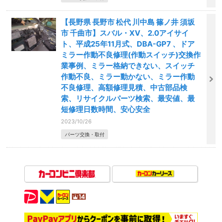
【長野県 長野市 松代 川中島 篠ノ井 須坂
市 千曲市】スバル・XV、2.0アイサイ
ト、平成25年11月式、DBA-GP7 、ドア
ミラー作動不良修理(作動スイッチ)交換作
業事例、ミラー格納できない、スイッチ
作動不良、ミラー動かない、ミラー作動
不良修理、高額修理見積、中古部品検
索、リサイクルパーツ検索、最安値、最
短修理日数時間、安心安全
2023/10/26
パーツ交換・取付