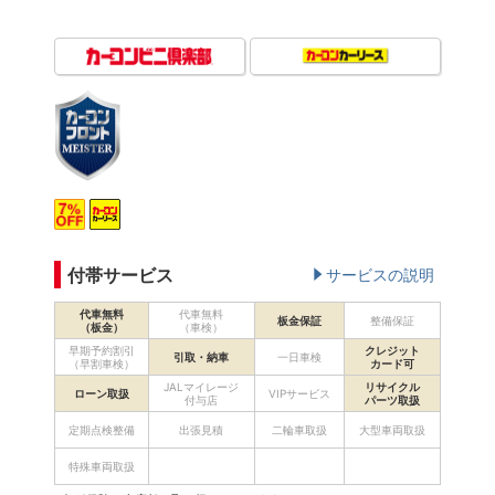
付帯サービス
サービスの説明
代車無料
代車無料
板金保証
整備保証
（板金）
（車検）
早期予約割引
クレジット
引取・納車
一日車検
（早割車検）
カード可
JALマイレージ
リサイクル
ローン取扱
VIPサービス
付与店
パーツ取扱
定期点検整備
出張見積
二輪車取扱
大型車両取扱
特殊車両取扱