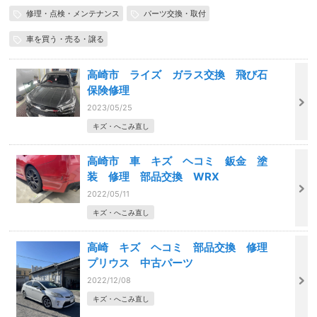
修理・点検・メンテナンス
パーツ交換・取付
車を買う・売る・譲る
高崎市 ライズ ガラス交換 飛び石
保険修理
2023/05/25
キズ・へこみ直し
高崎市 車 キズ ヘコミ 鈑金 塗
装 修理 部品交換 WRX
2022/05/11
キズ・へこみ直し
高崎 キズ ヘコミ 部品交換 修理
プリウス 中古パーツ
2022/12/08
キズ・へこみ直し