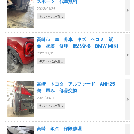
スポーツ 代車無料
2023/01/26
キズ・へこみ直し
高崎市 車 外車 キズ ヘコミ 鈑
金 塗装 修理 部品交換 BMW MINI
2021/12/11
キズ・へこみ直し
高崎 トヨタ アルファード ANH25
傷 凹み 部品交換
2021/08/11
キズ・へこみ直し
高崎 鈑金 保険修理