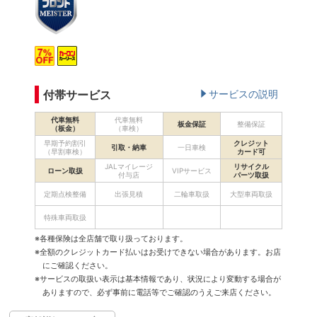
付帯サービス
サービスの説明
代車無料
代車無料
板金保証
整備保証
（板金）
（車検）
早期予約割引
クレジット
引取・納車
一日車検
（早割車検）
カード可
JALマイレージ
リサイクル
ローン取扱
VIPサービス
付与店
パーツ取扱
定期点検整備
出張見積
二輪車取扱
大型車両取扱
特殊車両取扱
※各種保険は全店舗で取り扱っております。
※全額のクレジットカード払いはお受けできない場合があります。お店
にご確認ください。
※サービスの取扱い表示は基本情報であり、状況により変動する場合が
ありますので、必ず事前に電話等でご確認のうえご来店ください。