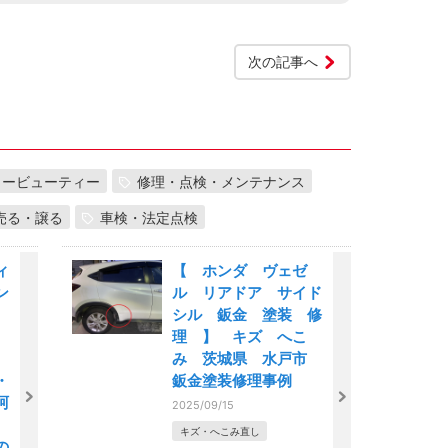
次の記事へ
カービューティー
修理・点検・メンテナンス
売る・譲る
車検・法定点検
ィ
【 ホンダ ヴェゼ
ン
ル リアドア サイド
ー
シル 鈑金 塗装 修
理 】 キズ へこ
み 茨城県 水戸市
・
鈑金塗装修理事例
珂
2025/09/15
キズ・へこみ直し
の