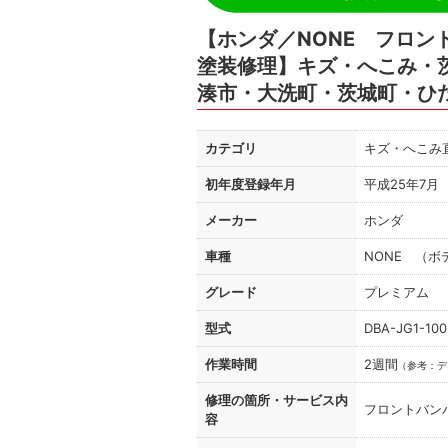
【ホンダ／NONE フロン
塗装修理】キズ・へこみ・
湊市・大洗町・茨城町・ひ
カテゴリ
キズ・へこみ
初年度登録年月
平成25年7月
メーカー
ホンダ
車種
NONE （ボ
グレード
プレミアム
型式
DBA-JG1-100
作業時間
2週間
（
参考：デ
修理の箇所・
サービス内
フロントバン
容