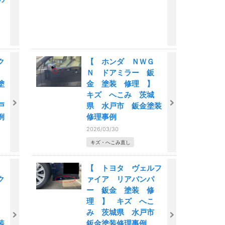
ク
【 ホンダ ＮＷＧ
ー
Ｎ ドアミラー 鈑
塗
金 塗装 修理 】
ズ
キズ へこみ 茨城
戸
県 水戸市 鈑金塗装
例
修理事例
2026/03/30
キズ・へこみ直し
【 トヨタ ヴェルフ
ク
ァイア リアバンパ
ー 鈑金 塗装 修
】
理 】 キズ へこ
み 茨城県 水戸市
装
鈑金塗装修理事例