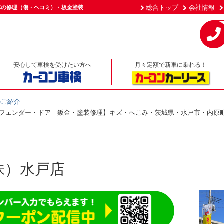
総合トップ
会社情報
車の修理（傷・ヘコミ）・板金塗装
安心して車検を受けたい方へ
月々定額で新車に乗れる！
のご紹介
・フェンダー・ドア 鈑金・塗装修理】キズ・へこみ・茨城県・水戸市・内原
株）水戸店