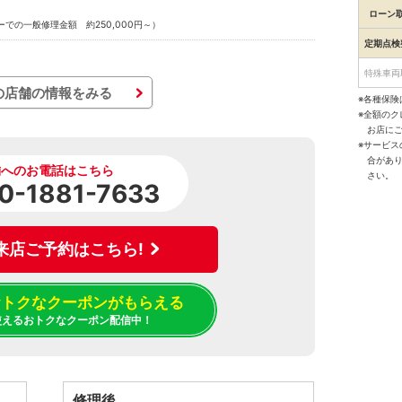
ローン
での一般修理金額 約250,000円～）
定期点検
特殊車両
の店舗の情報をみる
※各種保険
※全額の
お店に
※サービ
合があ
舗へのお電話はこちら
さい。
0-1881-7633
来店ご予約はこちら!
でおトクなクーポンがもらえる
使えるおトクなクーポン配信中！
修理後