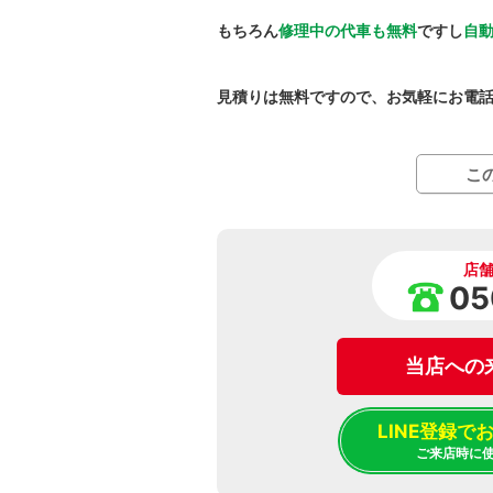
もちろん
修理中の代車も無料
ですし
自
見積りは無料ですので、お気軽にお電
こ
店
05
当店への
LINE登録
ご来店時に