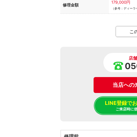
179,000円
修理金額
（参考：ディーラー
こ
店
05
当店への
LINE登録
ご来店時に
修理前