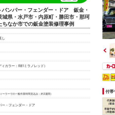
トバンパー・フェンダー・ドア 鈑金・
茨城県・水戸市・内原町・勝田市・那珂
たちなか市での鈑金塗装修理事例
直し
ディカラー：R81ミラノレッド）
付帯
ィーラーでの一般作業時間見込み：約3週間）
代車無
（板金
パー・フェンダー・ドア
早期予約
（早割車