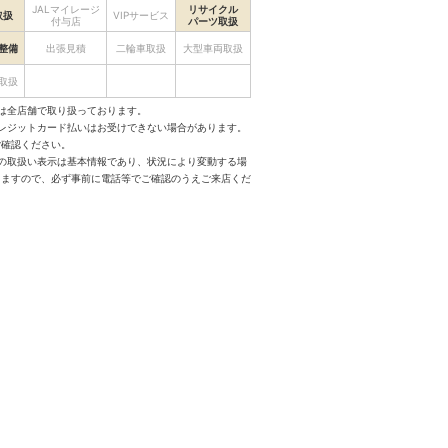
JALマイレージ
リサイクル
取扱
VIPサービス
付与店
パーツ取扱
整備
出張見積
二輪車取扱
大型車両取扱
取扱
は全店舗で取り扱っております。
クレジットカード払いはお受けできない場合があります。
ご確認ください。
スの取扱い表示は基本情報であり、状況により変動する場
りますので、必ず事前に電話等でご確認のうえご来店くだ