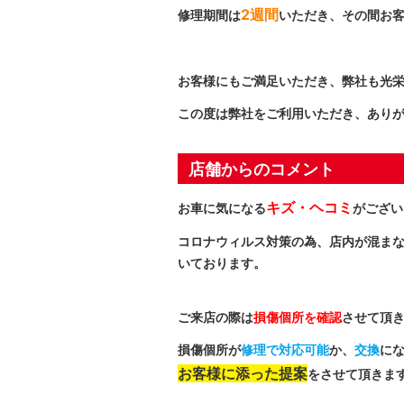
2週間
修理期間は
いただき、その間お
お客様にもご満足いただき、弊社も光
この度は弊社をご利用いただき、あり
店舗からのコメント
キズ・ヘコミ
お車に気になる
がござい
コロナウィルス対策の為、店内が混ま
いております。
ご来店の際は
損傷個所を確認
させて頂
損傷個所が
修理で対応可能
か、
交換
に
お客様に添った提案
をさせて頂きま