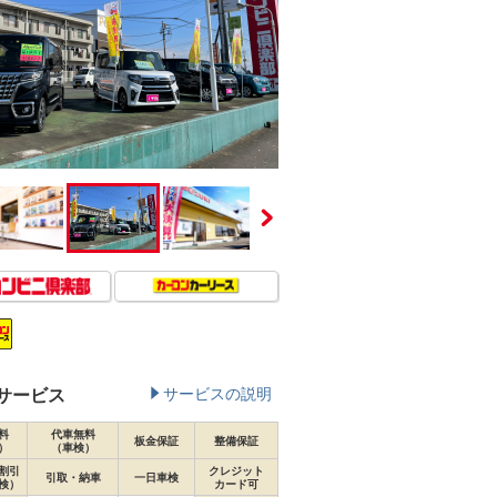
サービス
サービスの説明
料
代車無料
板金保証
整備保証
）
（車検）
割引
クレジット
引取・納車
一日車検
検）
カード可