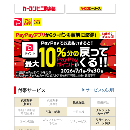
付帯サービス
サービスの説明
代車無料
代車無料
板金保証
整備保証
（板金）
（車検）
早期予約割引
クレジット
引取・納車
一日車検
（早割車検）
カード可
JALマイレージ
リサイクル
ローン取扱
VIPサービス
付与店
パーツ取扱