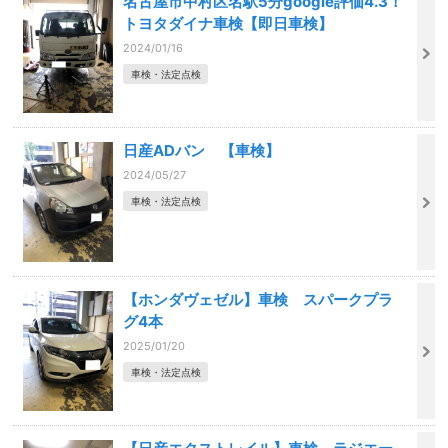
名古屋市中村区名駅5分google評価4.3！
トヨタダイナ車検【即日車検】
2024/01/16
車検・法定点検
日産ADバン 【車検】
2024/05/27
車検・法定点検
【ホンダヴェゼル】車検 スパークプラ
グ4本
2025/01/20
車検・法定点検