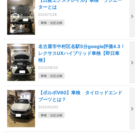
【日産エクストレイル】車検 ラジエー
ターとは
2024/11/28
車検・法定点検
名古屋市中村区名駅5分google評価4.3！
レクサスUXハイブリッド車検【即日車
検】
2023/09/20
車検・法定点検
【ボルボV60】車検 タイロッドエンド
ブーツとは？
2025/02/03
車検・法定点検