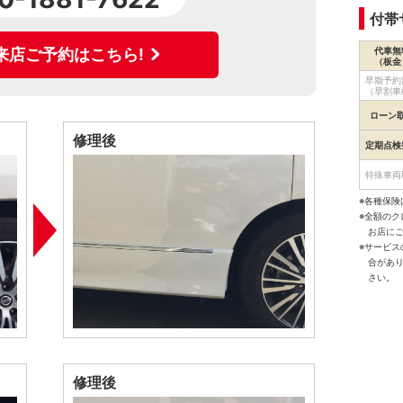
付帯
代車無
来店ご予約はこちら!
（板金
早期予約
（早割車
ローン
修理後
定期点検
特殊車両
※各種保険
※全額の
お店に
※サービ
合があ
さい。
修理後