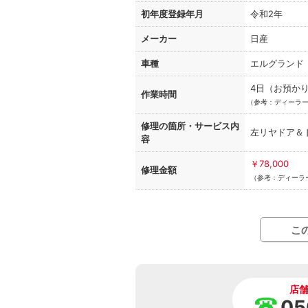
初年度登録年月
令和2年
メーカー
日産
車種
エルグランド
4日（お預か
作業時間
（
参考：ディーラー
修理の箇所・
サービス内
左リヤドア＆
容
￥78,000
修理金額
（参考：ディーラー
こ
店
05