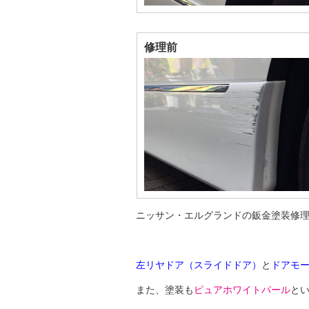
修理前
ニッサン・エルグランドの鈑金塗装修
左リヤドア（スライドドア）
と
ドアモ
また、塗装も
ピュアホワイトパール
と