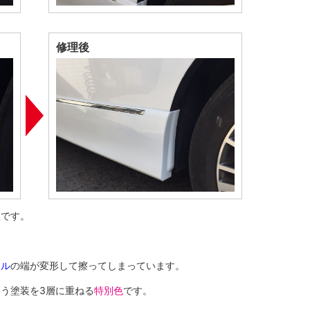
修理後
理です。
ール
の端が変形して擦ってしまっています。
いう塗装を3層に重ねる
特別色
です。