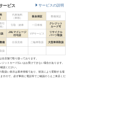
サービス
サービスの説明
料
代車無料
板金保証
整備保証
）
（車検）
割引
クレジット
引取・納車
一日車検
検）
カード可
JALマイレージ
リサイクル
取扱
VIPサービス
付与店
パーツ取扱
整備
出張見積
二輪車取扱
大型車両取扱
取扱
は全店舗で取り扱っております。
クレジットカード払いはお受けできない場合があります。
ご確認ください。
スの取扱い表示は基本情報であり、状況により変動する場
りますので、必ず事前に電話等でご確認のうえご来店くだ