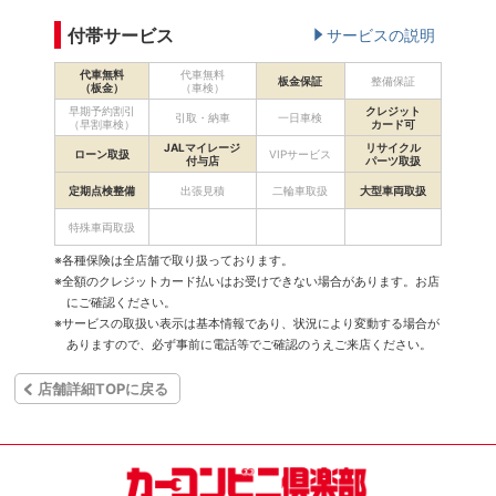
付帯サービス
サービスの説明
代車無料
代車無料
板金保証
整備保証
（板金）
（車検）
早期予約割引
クレジット
引取・納車
一日車検
（早割車検）
カード可
JALマイレージ
リサイクル
ローン取扱
VIPサービス
付与店
パーツ取扱
定期点検整備
出張見積
二輪車取扱
大型車両取扱
特殊車両取扱
※各種保険は全店舗で取り扱っております。
※全額のクレジットカード払いはお受けできない場合があります。お店
にご確認ください。
※サービスの取扱い表示は基本情報であり、状況により変動する場合が
ありますので、必ず事前に電話等でご確認のうえご来店ください。
店舗詳細TOPに戻る