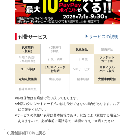
付帯サービス
サービスの説明
代車無料
代車無料
板金保証
整備保証
（板金）
（車検）
早期予約割引
クレジット
引取・納車
一日車検
（早割車検）
カード可
JALマイレージ
リサイクル
ローン取扱
VIPサービス
付与店
パーツ取扱
定期点検整備
出張見積
二輪車取扱
大型車両取扱
特殊車両取扱
※各種保険は全店舗で取り扱っております。
※全額のクレジットカード払いはお受けできない場合があります。お店
にご確認ください。
※サービスの取扱い表示は基本情報であり、状況により変動する場合が
ありますので、必ず事前に電話等でご確認のうえご来店ください。
店舗詳細TOPに戻る