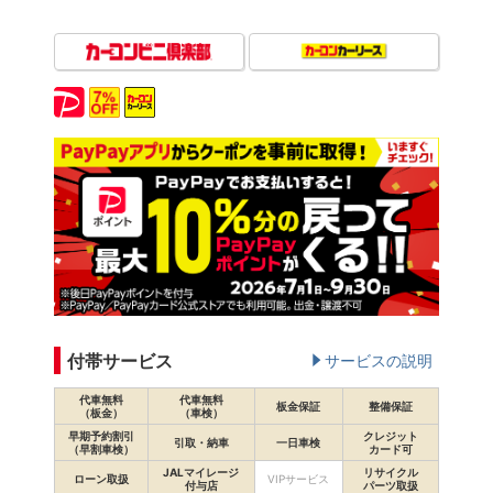
付帯サービス
サービスの説明
代車無料
代車無料
板金保証
整備保証
（板金）
（車検）
早期予約割引
クレジット
引取・納車
一日車検
（早割車検）
カード可
JALマイレージ
リサイクル
ローン取扱
VIPサービス
付与店
パーツ取扱