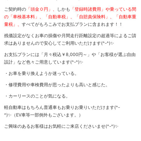
ご契約時の
「頭金０円」、
しかも
「登録時諸費用」や乗っている間
の「車検基本料」、「自動車税」、「自賠責保険料」、「自動車重
量税」、
すべてがもろこみでお支払プランに含まれます！！
残価設定がなくお車の損傷や月間走行距離設定の超過等によるご請
求はありませんので安心してご利用いただけます(^-^)✨
お支払プランには「月々税込￥8,000円～」や「お客様が選ぶ自由
設計」など色々ご用意しています(^-^)✨
・お車を乗り換えようか迷っている。
・修理費用や車検費用が思ったよりも高いと感じた。
・カーリースのことが気になる。
軽自動車はもちろん普通車もお乗りお乗りいただけます(^-
^)✨（EV車等一部例外もございます。）
ご興味のあるお客様はお気軽にご来店くださいませ(^-^)✨