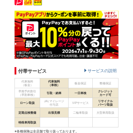
付帯サービス
サービスの説明
代車無料
代車無料
板金保証
整備保証
（板金）
（車検）
早期予約割引
クレジット
引取・納車
一日車検
（早割車検）
カード可
JALマイレージ
リサイクル
ローン取扱
VIPサービス
付与店
パーツ取扱
定期点検整備
出張見積
二輪車取扱
大型車両取扱
特殊車両取扱
※各種保険は全店舗で取り扱っております。