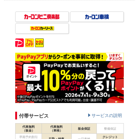
付帯サービス
サービスの説明
代車無料
代車無料
板金保証
整備保証
（板金）
（車検）
早期予約割引
クレジット
引取・納車
一日車検