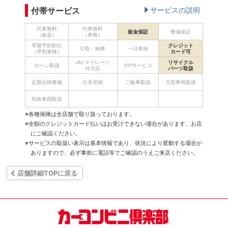
付帯サービス
サービスの説明
代車無料
代車無料
板金保証
整備保証
（板金）
（車検）
早期予約割引
クレジット
引取・納車
一日車検
（早割車検）
カード可
JALマイレージ
リサイクル
ローン取扱
VIPサービス
付与店
パーツ取扱
定期点検整備
出張見積
二輪車取扱
大型車両取扱
特殊車両取扱
※各種保険は全店舗で取り扱っております。
※全額のクレジットカード払いはお受けできない場合があります。お店
にご確認ください。
※サービスの取扱い表示は基本情報であり、状況により変動する場合が
ありますので、必ず事前に電話等でご確認のうえご来店ください。
店舗詳細TOPに戻る