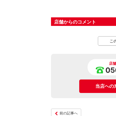
店舗からのコメント
こ
店
05
当店への
前の記事へ