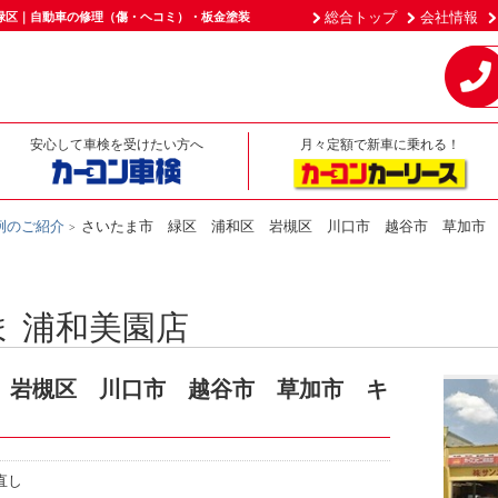
総合トップ
会社情報
緑区｜自動車の修理（傷・ヘコミ）・板金塗装
安心して車検を受けたい方へ
月々定額で新車に乗れる！
例のご紹介
さいたま市 緑区 浦和区 岩槻区 川口市 越谷市 草加市 キ
 浦和美園店
 岩槻区 川口市 越谷市 草加市 キ
直し