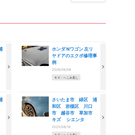
浦
ホンダ Nワゴン 左リ
ヤドアのエクボ修理事
市
例
2026/06/08
キズ・へこみ直し
浦
さいたま市 緑区 浦
和区 岩槻区 川口
市
市 越谷市 草加市
キズ シエンタ
2025/08/19
キズ・へこみ直し