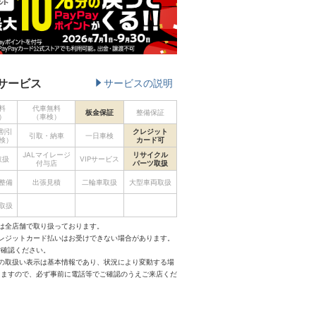
サービス
サービスの説明
料
代車無料
板金保証
整備保証
）
（車検）
割引
クレジット
引取・納車
一日車検
検）
カード可
JALマイレージ
リサイクル
取扱
VIPサービス
付与店
パーツ取扱
整備
出張見積
二輪車取扱
大型車両取扱
取扱
は全店舗で取り扱っております。
クレジットカード払いはお受けできない場合があります。
ご確認ください。
スの取扱い表示は基本情報であり、状況により変動する場
りますので、必ず事前に電話等でご確認のうえご来店くだ