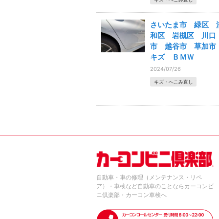
さいたま市 緑区 
和区 岩槻区 川口
市 越谷市 草加
キズ ＢＭＷ
2024/07/26
キズ・へこみ直し
自動車・車の修理（メンテナンス・リペ
ア）・車検など自動車のことならカーコンビ
ニ倶楽部・カーコン車検へ