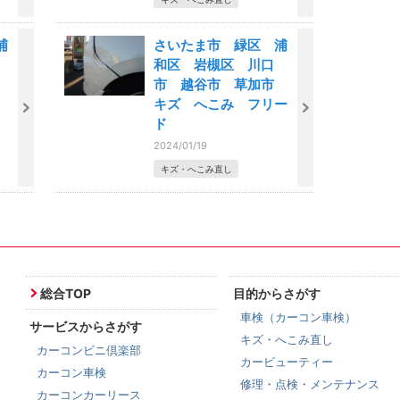
浦
さいたま市 緑区 浦
和区 岩槻区 川口
市
市 越谷市 草加市
キズ へこみ フリー
ド
2024/01/19
キズ・へこみ直し
総合TOP
目的からさがす
車検（カーコン車検）
サービスからさがす
キズ・へこみ直し
カーコンビニ倶楽部
カービューティー
カーコン車検
修理・点検・メンテナンス
カーコンカーリース