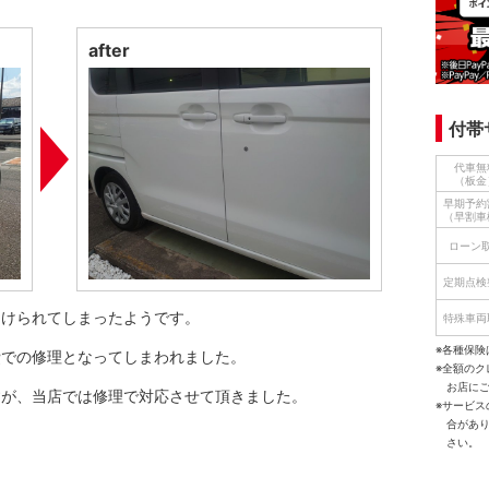
after
付帯
代車無
（板金
早期予約
（早割車
ローン
定期点検
つけられてしまったようです。
特殊車両
※各種保険
費での修理となってしまわれました。
※全額の
お店に
すが、当店では修理で対応させて頂きました。
※サービ
合があ
さい。