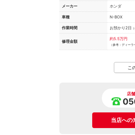
メーカー
ホンダ
車種
N-BOX
作業時間
お預かり2日
（
約5.5万円
修理金額
（参考：ディーラ
こ
店
05
当店への