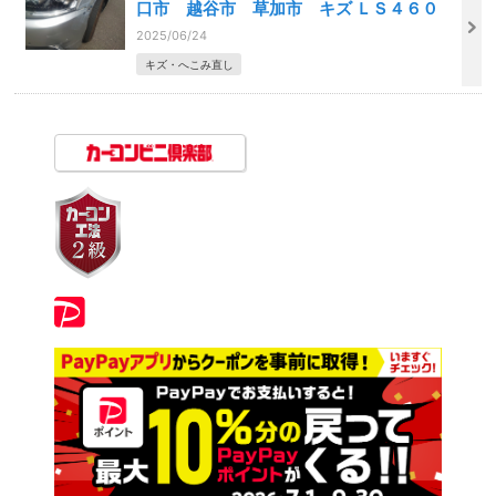
口市 越谷市 草加市 キズ ＬＳ４６０
2025/06/24
キズ・へこみ直し