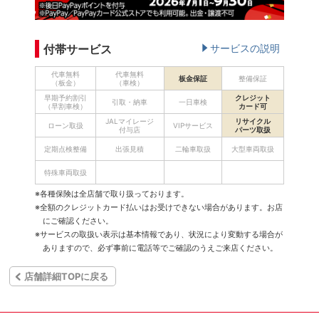
付帯サービス
サービスの説明
代車無料
代車無料
板金保証
整備保証
（板金）
（車検）
早期予約割引
クレジット
引取・納車
一日車検
（早割車検）
カード可
JALマイレージ
リサイクル
ローン取扱
VIPサービス
付与店
パーツ取扱
定期点検整備
出張見積
二輪車取扱
大型車両取扱
特殊車両取扱
※各種保険は全店舗で取り扱っております。
※全額のクレジットカード払いはお受けできない場合があります。お店
にご確認ください。
※サービスの取扱い表示は基本情報であり、状況により変動する場合が
ありますので、必ず事前に電話等でご確認のうえご来店ください。
店舗詳細TOPに戻る