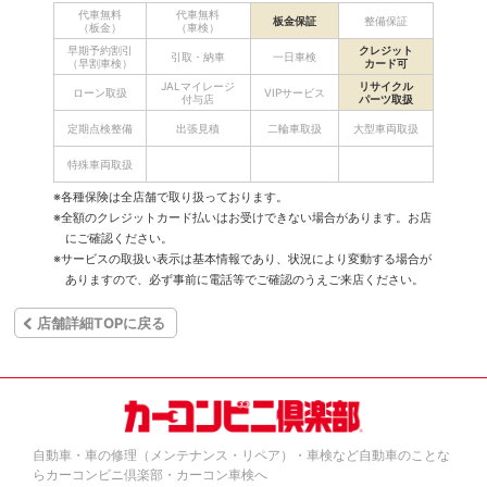
代車無料
代車無料
板金保証
整備保証
（板金）
（車検）
早期予約割引
クレジット
引取・納車
一日車検
（早割車検）
カード可
JALマイレージ
リサイクル
ローン取扱
VIPサービス
付与店
パーツ取扱
定期点検整備
出張見積
二輪車取扱
大型車両取扱
特殊車両取扱
※各種保険は全店舗で取り扱っております。
※全額のクレジットカード払いはお受けできない場合があります。お店
にご確認ください。
※サービスの取扱い表示は基本情報であり、状況により変動する場合が
ありますので、必ず事前に電話等でご確認のうえご来店ください。
店舗詳細TOPに戻る
自動車・車の修理（メンテナンス・リペア）・車検など自動車のことな
らカーコンビニ倶楽部・カーコン車検へ