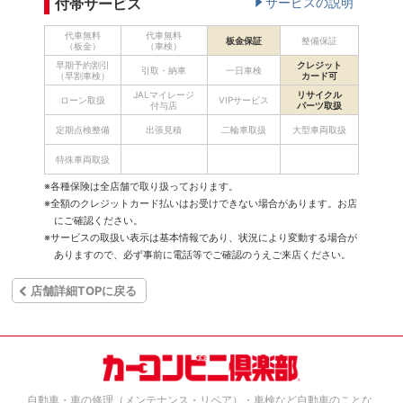
付帯サービス
サービスの説明
代車無料
代車無料
板金保証
整備保証
（板金）
（車検）
早期予約割引
クレジット
引取・納車
一日車検
（早割車検）
カード可
JALマイレージ
リサイクル
ローン取扱
VIPサービス
付与店
パーツ取扱
定期点検整備
出張見積
二輪車取扱
大型車両取扱
特殊車両取扱
※各種保険は全店舗で取り扱っております。
※全額のクレジットカード払いはお受けできない場合があります。お店
にご確認ください。
※サービスの取扱い表示は基本情報であり、状況により変動する場合が
ありますので、必ず事前に電話等でご確認のうえご来店ください。
店舗詳細TOPに戻る
自動車・車の修理（メンテナンス・リペア）・車検など自動車のことな