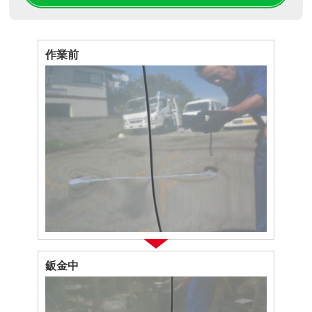
作業前
鈑金中