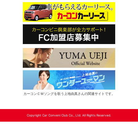
カーコンＣＭソングを歌う上地由真さんの関連サイトです。
Copyright Car Conveni Club Co., Ltd. All Rights Reserved.