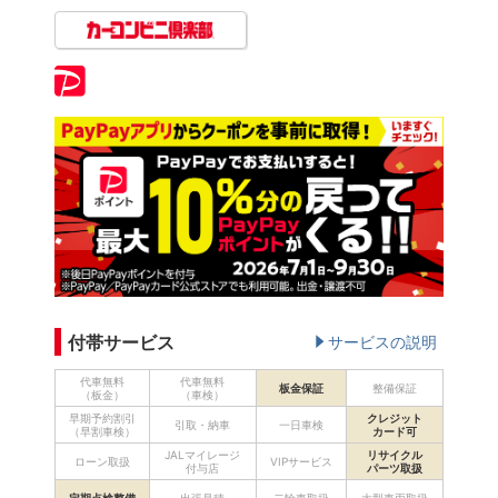
付帯サービス
サービスの説明
代車無料
代車無料
板金保証
整備保証
（板金）
（車検）
早期予約割引
クレジット
引取・納車
一日車検
（早割車検）
カード可
JALマイレージ
リサイクル
ローン取扱
VIPサービス
付与店
パーツ取扱