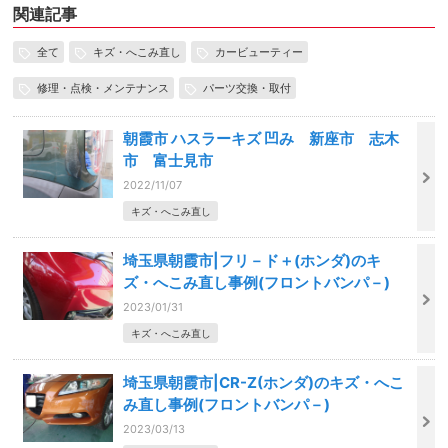
関連記事
全て
キズ・へこみ直し
カービューティー
修理・点検・メンテナンス
パーツ交換・取付
朝霞市 ハスラーキズ 凹み 新座市 志木
市 富士見市
2022/11/07
キズ・へこみ直し
埼玉県朝霞市|フリ－ド＋(ホンダ)のキ
ズ・へこみ直し事例(フロントバンパ－)
2023/01/31
キズ・へこみ直し
埼玉県朝霞市|CR-Z(ホンダ)のキズ・へこ
み直し事例(フロントバンパ－)
2023/03/13