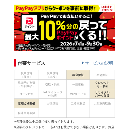
付帯サービス
サービスの説明
代車無料
代車無料
板金保証
整備保証
（板金）
（車検）
早期予約割引
クレジット
引取・納車
一日車検
（早割車検）
カード可
JALマイレージ
リサイクル
ローン取扱
VIPサービス
付与店
パーツ取扱
定期点検整備
出張見積
二輪車取扱
大型車両取扱
特殊車両取扱
※各種保険は全店舗で取り扱っております。
※全額のクレジットカード払いはお受けできない場合があります。お店