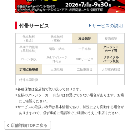
付帯サービス
サービスの説明
代車無料
代車無料
板金保証
整備保証
（板金）
（車検）
早期予約割引
クレジット
引取・納車
一日車検
（早割車検）
カード可
JALマイレージ
リサイクル
ローン取扱
VIPサービス
付与店
パーツ取扱
定期点検整備
出張見積
二輪車取扱
大型車両取扱
特殊車両取扱
※各種保険は全店舗で取り扱っております。
※全額のクレジットカード払いはお受けできない場合があります。お店
にご確認ください。
※サービスの取扱い表示は基本情報であり、状況により変動する場合が
ありますので、必ず事前に電話等でご確認のうえご来店ください。
店舗詳細TOPに戻る