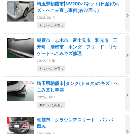
埼玉県朝霞市|NV200バネット(日産)のキ
ズ・へこみ直し事例(右ﾘｱ回り)
2023/10/10
キズ・へこみ直し
朝霞市 志木市 富士見市 和光市 三
芳町 清瀬市 ホンダ フリ－ド リヤ
ゲートへこみキズ修理
2022/07/15
キズ・へこみ直し
埼玉県朝霞市|タンク(トヨタ)のキズ・へ
こみ直し事例
2023/01/07
キズ・へこみ直し
朝霞市 クラウンアスリート バンパ－
凹み
2021/09/13