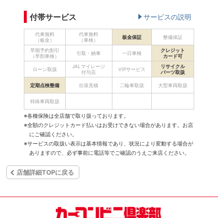
付帯サービス
サービスの説明
代車無料
代車無料
板金保証
整備保証
（板金）
（車検）
早期予約割引
クレジット
引取・納車
一日車検
（早割車検）
カード可
JALマイレージ
リサイクル
ローン取扱
VIPサービス
付与店
パーツ取扱
定期点検整備
出張見積
二輪車取扱
大型車両取扱
特殊車両取扱
※各種保険は全店舗で取り扱っております。
※全額のクレジットカード払いはお受けできない場合があります。お店
にご確認ください。
※サービスの取扱い表示は基本情報であり、状況により変動する場合が
ありますので、必ず事前に電話等でご確認のうえご来店ください。
店舗詳細TOPに戻る