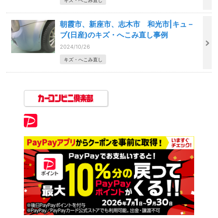
キズ・へこみ直し
朝霞市、新座市、志木市 和光市|キュ－
ブ(日産)のキズ・へこみ直し事例
2024/10/26
キズ・へこみ直し