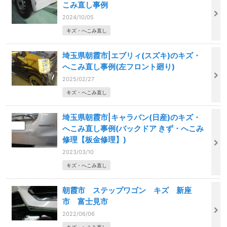
こみ直し事例
2024/10/05
キズ・へこみ直し
埼玉県朝霞市|エブリィ(スズキ)のキズ・
へこみ直し事例(左フロント廻り)
2025/02/27
キズ・へこみ直し
埼玉県朝霞市|キャラバン(日産)のキズ・
へこみ直し事例(バックドア きず・へこみ
修理【板金修理】)
2023/03/10
キズ・へこみ直し
朝霞市 ステップワゴン キズ 新座
市 富士見市
2022/06/06