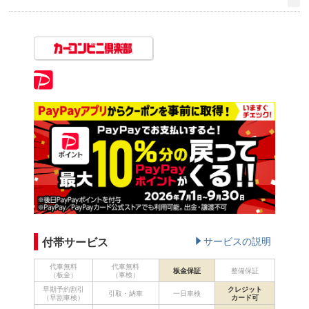
付帯サービス
サービスの説明
代車無料
代車無料
板金保証
整備保証
（板金）
（車検）
早期予約割引
クレジット
引取・納車
一日車検
（早割車検）
カード可