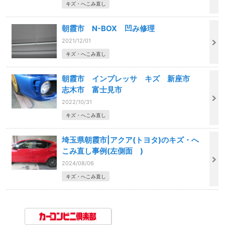
キズ・へこみ直し
朝霞市 N-BOX 凹み修理
2021/12/01
キズ・へこみ直し
朝霞市 インプレッサ キズ 新座市
志木市 富士見市
2022/10/31
キズ・へこみ直し
埼玉県朝霞市|アクア(トヨタ)のキズ・へ
こみ直し事例(左側面 )
2024/08/06
キズ・へこみ直し