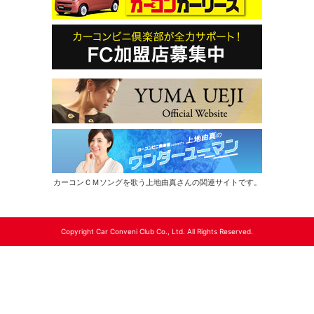
カーコンＣＭソングを歌う上地由真さんの関連サイトです。
Copyright Car Conveni Club Co., Ltd. All Rights Reserved.