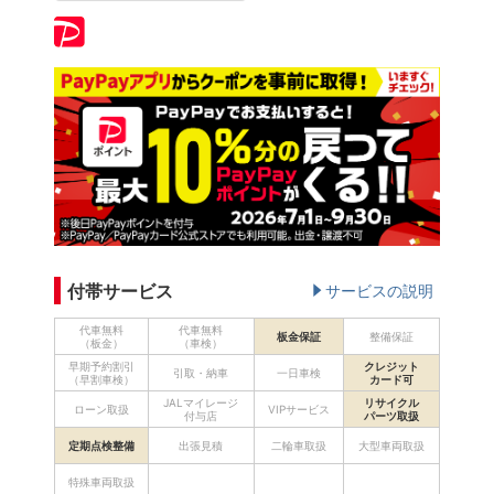
付帯サービス
サービスの説明
代車無料
代車無料
板金保証
整備保証
（板金）
（車検）
早期予約割引
クレジット
引取・納車
一日車検
（早割車検）
カード可
JALマイレージ
リサイクル
ローン取扱
VIPサービス
付与店
パーツ取扱
定期点検整備
出張見積
二輪車取扱
大型車両取扱
特殊車両取扱