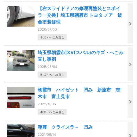
【右スライドドアの修理再塗装とスポイ
ラー交換】埼玉県朝霞市 トヨタ ノア 鈑
金塗装修理
2020/07/06
キズ・へこみ直し
埼玉県朝霞市|XV(スバル)のキズ・へこみ
直し事例
2025/08/04
キズ・へこみ直し
朝霞市 ハイゼット 凹み 新座市 志
木市 富士見市
2022/11/05
キズ・へこみ直し
朝霞 クライスラ－ 凹み
2021/06/14