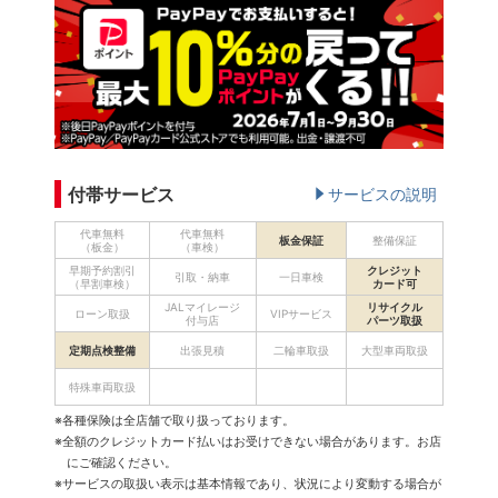
付帯サービス
サービスの説明
代車無料
代車無料
板金保証
整備保証
（板金）
（車検）
早期予約割引
クレジット
引取・納車
一日車検
（早割車検）
カード可
JALマイレージ
リサイクル
ローン取扱
VIPサービス
付与店
パーツ取扱
定期点検整備
出張見積
二輪車取扱
大型車両取扱
特殊車両取扱
※各種保険は全店舗で取り扱っております。
※全額のクレジットカード払いはお受けできない場合があります。お店
にご確認ください。
※サービスの取扱い表示は基本情報であり、状況により変動する場合が