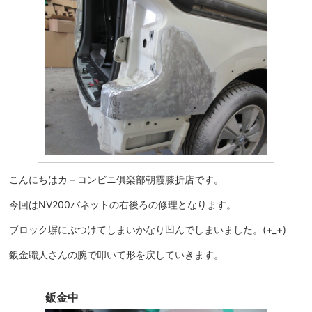
こんにちはカ－コンビニ俱楽部朝霞膝折店です。
今回はNV200バネットの右後ろの修理となります。
ブロック塀にぶつけてしまいかなり凹んでしまいました。(+_+)
鈑金職人さんの腕で叩いて形を戻していきます。
鈑金中