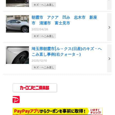
キズ・へこみ直し
朝霞市 アクア 凹み 志木市 新座
市 清瀬市 富士見市
2022/04/26
キズ・へこみ直し
埼玉県朝霞市|ル－クス(日産)のキズ・へ
こみ直し事例(右クォータ－)
2025/12/10
キズ・へこみ直し