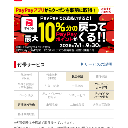
付帯サービス
サービスの説明
代車無料
代車無料
板金保証
整備保証
（板金）
（車検）
早期予約割引
クレジット
引取・納車
一日車検
（早割車検）
カード可
JALマイレージ
リサイクル
ローン取扱
VIPサービス
付与店
パーツ取扱
定期点検整備
出張見積
二輪車取扱
大型車両取扱
特殊車両取扱
※各種保険は全店舗で取り扱っております。
※全額のクレジットカード払いはお受けできない場合があります。お店