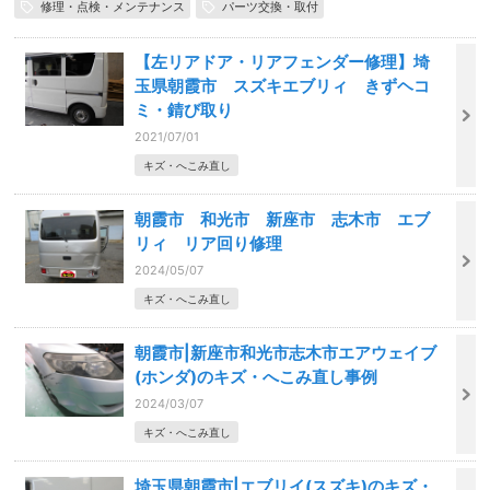
修理・点検・メンテナンス
パーツ交換・取付
【左リアドア・リアフェンダー修理】埼
玉県朝霞市 スズキエブリィ きずヘコ
ミ・錆び取り
2021/07/01
キズ・へこみ直し
朝霞市 和光市 新座市 志木市 エブ
リィ リア回り修理
2024/05/07
キズ・へこみ直し
朝霞市|新座市和光市志木市エアウェイブ
(ホンダ)のキズ・へこみ直し事例
2024/03/07
キズ・へこみ直し
埼玉県朝霞市|エブリイ(スズキ)のキズ・