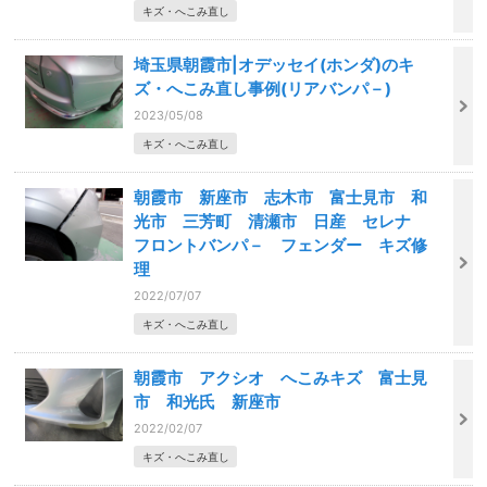
キズ・へこみ直し
埼玉県朝霞市|オデッセイ(ホンダ)のキ
ズ・へこみ直し事例(リアバンパ－)
2023/05/08
キズ・へこみ直し
朝霞市 新座市 志木市 富士見市 和
光市 三芳町 清瀬市 日産 セレナ
フロントバンパ－ フェンダー キズ修
理
2022/07/07
キズ・へこみ直し
朝霞市 アクシオ へこみキズ 富士見
市 和光氏 新座市
2022/02/07
キズ・へこみ直し