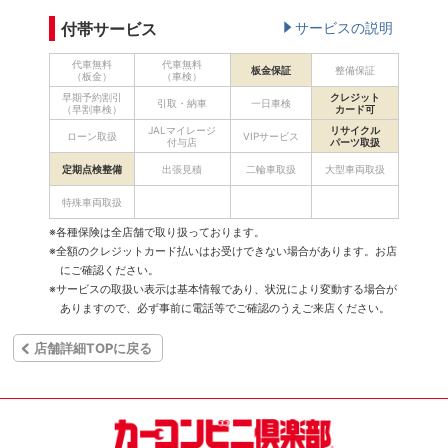
付帯サービス
サービスの説明
代車無料
代車無料
板金保証
整備保証
（板金）
（車検）
早期予約割引
クレジット
引取・納車
一日車検
（早割車検）
カード可
JALマイレージ
リサイクル
ローン取扱
VIPサービス
付与店
パーツ取扱
定期点検整備
出張見積
二輪車取扱
大型車両取扱
特殊車両取扱
※各種保険は全店舗で取り扱っております。
※全額のクレジットカード払いはお受けできない場合があります。お店
にご確認ください。
※サービスの取扱い表示は基本情報であり、状況により変動する場合が
ありますので、必ず事前に電話等でご確認のうえご来店ください。
店舗詳細TOPに戻る