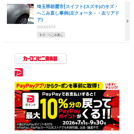
埼玉県朝霞市|スイフト(スズキ)のキズ・
へこみ直し事例(左クォータ－・左リアド
ア)
2023/03/13
キズ・へこみ直し