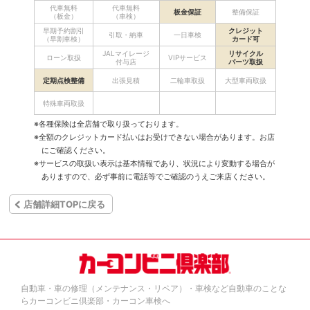
代車無料
代車無料
板金保証
整備保証
（板金）
（車検）
早期予約割引
クレジット
引取・納車
一日車検
（早割車検）
カード可
JALマイレージ
リサイクル
ローン取扱
VIPサービス
付与店
パーツ取扱
定期点検整備
出張見積
二輪車取扱
大型車両取扱
特殊車両取扱
※各種保険は全店舗で取り扱っております。
※全額のクレジットカード払いはお受けできない場合があります。お店
にご確認ください。
※サービスの取扱い表示は基本情報であり、状況により変動する場合が
ありますので、必ず事前に電話等でご確認のうえご来店ください。
店舗詳細TOPに戻る
自動車・車の修理（メンテナンス・リペア）・車検など自動車のことな
らカーコンビニ倶楽部・カーコン車検へ