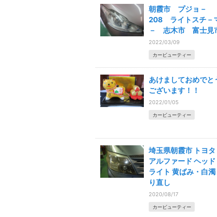
朝霞市 プジョ－
208 ライトスチ－
－ 志木市 富士見
2022/03/09
カービューティー
あけましておめでと
ございます！！
2022/01/05
カービューティー
埼玉県朝霞市 トヨタ
アルファード ヘッド
ライト 黄ばみ・白濁
り直し
2020/08/17
カービューティー