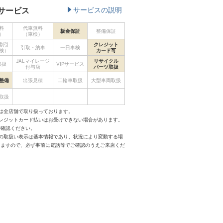
サービス
サービスの説明
料
代車無料
板金保証
整備保証
）
（車検）
割引
クレジット
引取・納車
一日車検
検）
カード可
JALマイレージ
リサイクル
取扱
VIPサービス
付与店
パーツ取扱
整備
出張見積
二輪車取扱
大型車両取扱
取扱
は全店舗で取り扱っております。
クレジットカード払いはお受けできない場合があります。
ご確認ください。
スの取扱い表示は基本情報であり、状況により変動する場
りますので、必ず事前に電話等でご確認のうえご来店くだ