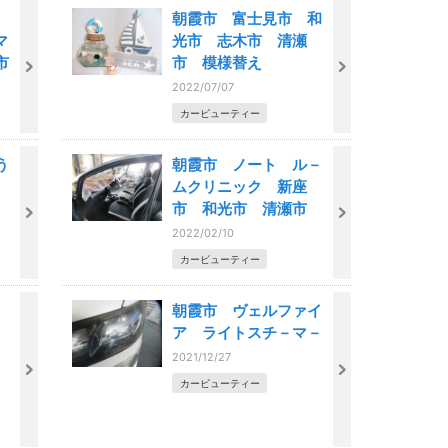
朝霞市 富士見市 和
マ
光市 志木市 清瀬
市
市 模様替え
2022/07/07
カービューティー
う
朝霞市 ノート ル－
ムクリニック 新座
市 和光市 清瀬市
2022/02/10
カービューティー
朝霞市 ヴェルファイ
ア ライトスチ－マ－
2021/12/27
カービューティー