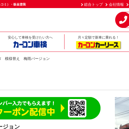
総合トップ
会社情報
ヘコミ）・板金塗装
安心して車検を受けたい方へ
月々定額で新車に乗れる！
市 模様替え 梅雨バージョン
ージョン