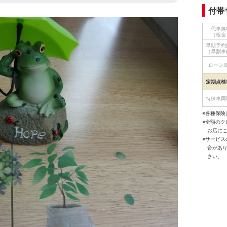
付帯
代車無
（板金
早期予約
（早割車
ローン
定期点検
特殊車両
※各種保険
※全額の
お店に
※サービ
合があ
さい。