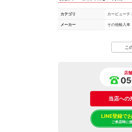
カテゴリ
カービューテ
メーカー
その他輸入車
こ
店
05
当店への
LINE登録
ご来店時に