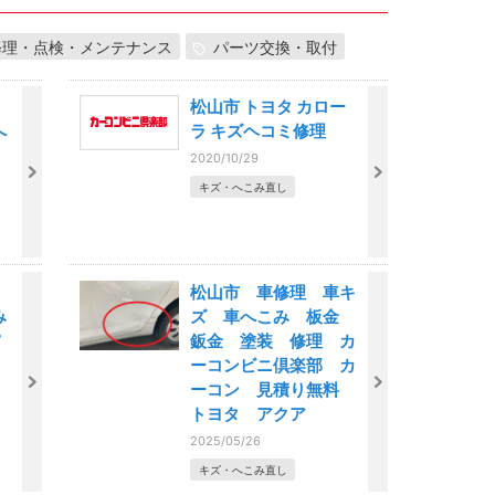
修理・点検・メンテナンス
パーツ交換・取付
松山市 トヨタ カロー
へ
ラ キズヘコミ修理
2020/10/29
キズ・へこみ直し
松山市 車修理 車キ
み
ズ 車へこみ 板金
鈑金 塗装 修理 カ
ーコンビニ倶楽部 カ
ーコン 見積り無料
トヨタ アクア
2025/05/26
キズ・へこみ直し