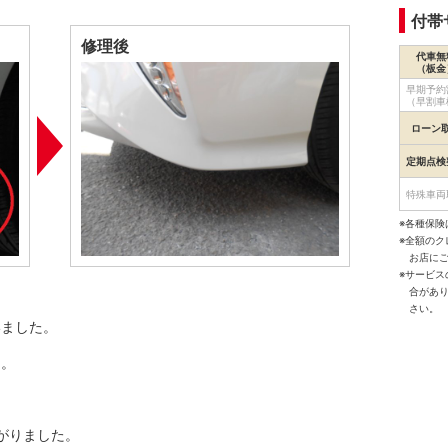
付帯
修理後
代車無
（板金
早期予約
（早割車
ローン
定期点検
特殊車両
※各種保険
※全額の
お店に
※サービ
。
合があ
さい。
いました。
た。
がりました。