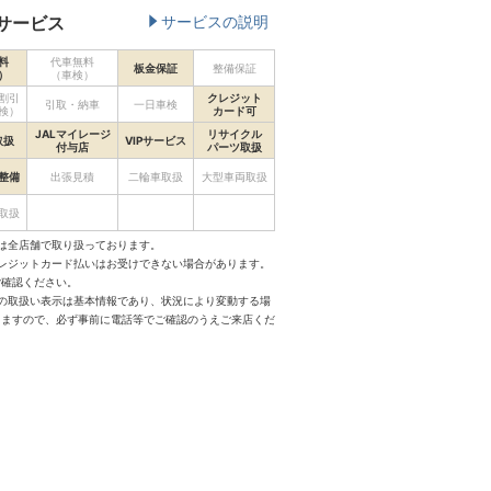
サービス
サービスの説明
料
代車無料
板金保証
整備保証
）
（車検）
割引
クレジット
引取・納車
一日車検
検）
カード可
JALマイレージ
リサイクル
取扱
VIPサービス
付与店
パーツ取扱
整備
出張見積
二輪車取扱
大型車両取扱
取扱
は全店舗で取り扱っております。
クレジットカード払いはお受けできない場合があります。
ご確認ください。
スの取扱い表示は基本情報であり、状況により変動する場
りますので、必ず事前に電話等でご確認のうえご来店くだ