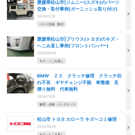
愛媛県松山市|ジムニー(スズキ)のパーツ
交換・取付事例(ガーニッシュ取り付け)
2024/12/19
パーツ交換・取付
愛媛県松山市|プリウス(トヨタ)のキズ・
へこみ直し事例(フロントバンパー)
2025/06/20
キズ・へこみ直し
BMW Ｚ３ クラッチ修理 クラッチ切
れ不良 ギヤチェンジ不能 車整備 見
積り無料 代車無料
2024/11/05
修理・点検・メンテナンス
松山市 トヨタ カローラ キズヘコミ修理
2020/10/29
キズ・へこみ直し