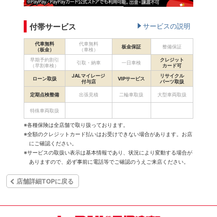
付帯サービス
サービスの説明
代車無料
代車無料
板金保証
整備保証
（板金）
（車検）
早期予約割引
クレジット
引取・納車
一日車検
（早割車検）
カード可
JALマイレージ
リサイクル
ローン取扱
VIPサービス
付与店
パーツ取扱
定期点検整備
出張見積
二輪車取扱
大型車両取扱
特殊車両取扱
※各種保険は全店舗で取り扱っております。
※全額のクレジットカード払いはお受けできない場合があります。お店
にご確認ください。
※サービスの取扱い表示は基本情報であり、状況により変動する場合が
ありますので、必ず事前に電話等でご確認のうえご来店ください。
店舗詳細TOPに戻る